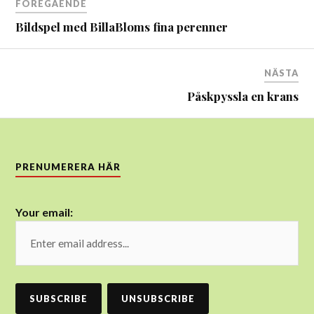
FÖREGÅENDE
Bildspel med BillaBloms fina perenner
NÄSTA
Påskpyssla en krans
PRENUMERERA HÄR
Your email: