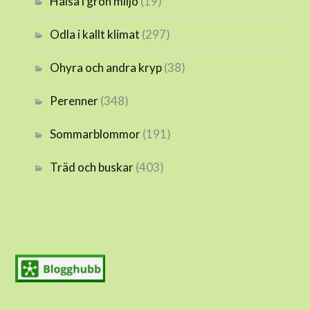
Hälsa i grön miljö
(19)
Odla i kallt klimat
(297)
Ohyra och andra kryp
(38)
Perenner
(348)
Sommarblommor
(191)
Träd och buskar
(403)