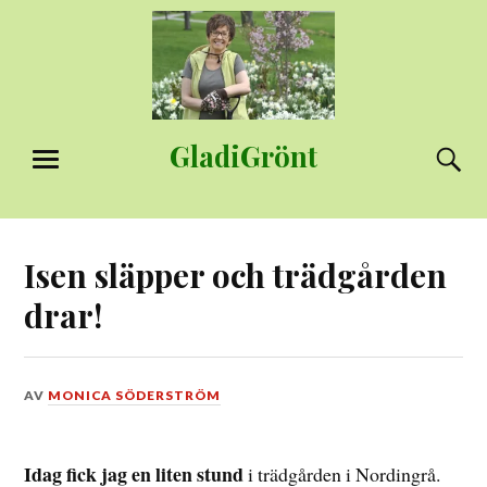
Hoppa
till
innehåll
GladiGrönt
S
MENY
Isen släpper och trädgården
drar!
DEN
AV
MONICA SÖDERSTRÖM
7
APRIL,
2017
Idag fick jag en liten stund
i trädgården i Nordingrå.