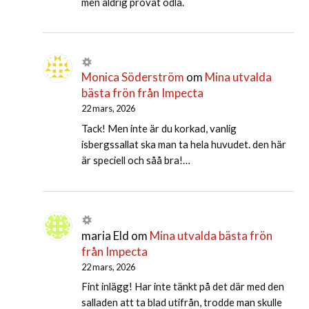
men aldrig prövat odla.
Monica Söderström
om
Mina utvalda
bästa frön från Impecta
22 mars, 2026
Tack! Men inte är du korkad, vanlig
isbergssallat ska man ta hela huvudet. den här
är speciell och såå bra!…
maria Eld
om
Mina utvalda bästa frön
från Impecta
22 mars, 2026
Fint inlägg! Har inte tänkt på det där med den
salladen att ta blad utifrån, trodde man skulle