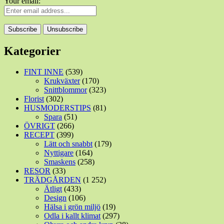
Your email:
Kategorier
FINT INNE
(539)
Krukväxter
(170)
Snittblommor
(323)
Florist
(302)
HUSMODERSTIPS
(81)
Spara
(51)
ÖVRIGT
(266)
RECEPT
(399)
Lätt och snabbt
(179)
Nyttigare
(164)
Smaskens
(258)
RESOR
(33)
TRÄDGÅRDEN
(1 252)
Ätligt
(433)
Design
(106)
Hälsa i grön miljö
(19)
Odla i kallt klimat
(297)