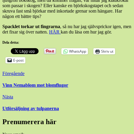
ljusgrön bokskog, men då kommer frågan, var hittar jag klädkrokar
som passar i skogen? Eller kanske en björkskogstapet och sedan
skruva fast små björkar med inkortade grenar som hängare. Har
någon ett bättre tips?
Spacklet torkar ut fingrarna
, så nu har jag självsprickor igen, men
det fixar sig över natten.
HÄR
kan du läsa om hur jag gör.
Dela detta:
WhatsApp
Skriv ut
E-post
Inläggsnavigering
Föregående
Vinn Nemablom mot blomflugor
Nästa
Utförsäljning av tulpanerna
Prenumerera här