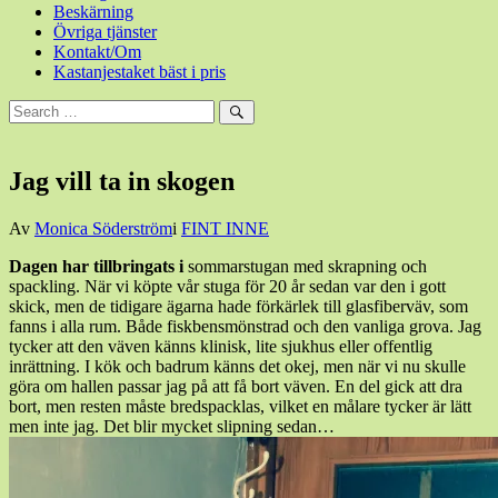
Beskärning
Övriga tjänster
Kontakt/Om
Kastanjestaket bäst i pris
Sök
efter:
Sök
Jag vill ta in skogen
Den
Av
Monica Söderström
i
FINT INNE
22
Dagen har tillbringats i
sommarstugan med skrapning och
februari,
spackling. När vi köpte vår stuga för 20 år sedan var den i gott
2014
skick, men de tidigare ägarna hade förkärlek till glasfiberväv, som
fanns i alla rum. Både fiskbensmönstrad och den vanliga grova. Jag
tycker att den väven känns klinisk, lite sjukhus eller offentlig
inrättning. I kök och badrum känns det okej, men när vi nu skulle
göra om hallen passar jag på att få bort väven. En del gick att dra
bort, men resten måste bredspacklas, vilket en målare tycker är lätt
men inte jag. Det blir mycket slipning sedan…