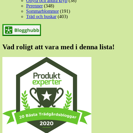
Ohyra och andra kryp
(38)
Perenner
(348)
Sommarblommor
(191)
Träd och buskar
(403)
Vad roligt att vara med i denna lista!