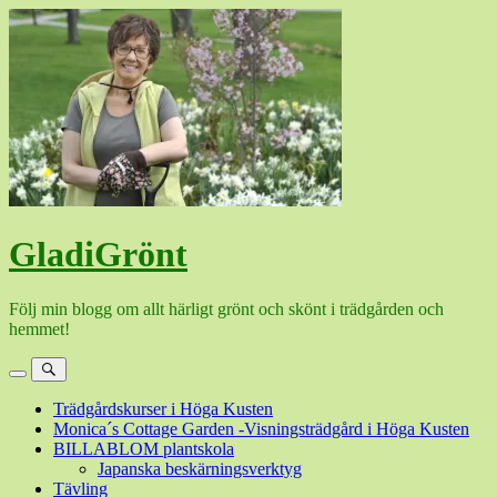
Hoppa
till
innehåll
GladiGrönt
Följ min blogg om allt härligt grönt och skönt i trädgården och
hemmet!
Meny
Sök
Trädgårdskurser i Höga Kusten
Monica´s Cottage Garden -Visningsträdgård i Höga Kusten
BILLABLOM plantskola
Japanska beskärningsverktyg
Tävling