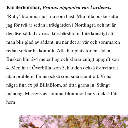
2018
Kurilerkörsbär,
Prunus nipponica var. kurilensis
‘Ruby’ blommar just nu som bäst. Min lilla buske satte
jag för två år sedan i trädgården i Nordingrå och nu är
den äversållad av rosa körsbärsblom. Inte konstigt att
man blir glad av sådant, nu när det är vår och sommaren
redan verkar ha kommit. Alla har plats för en sådan,
Busken blir 2-4 meter hög och klarar enligt uppgift zon
4. Men här i Överbilla, zon 5, har den också övervintrat
utan problem. Finns också som små stamträd. Vi har
några fina ex på BillaBlom, så titta gärna in. Stängt
måndag. Massvis av sommarblommor har vi också fått
hem!