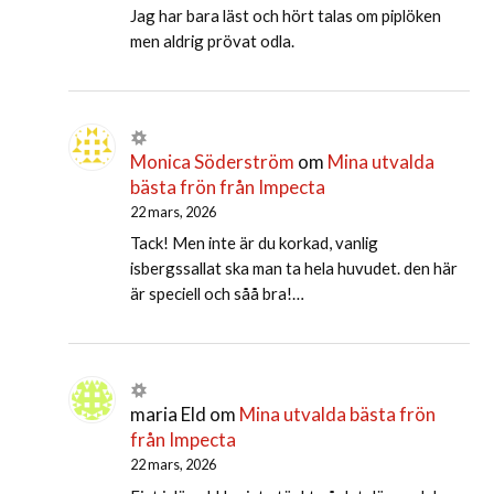
Jag har bara läst och hört talas om piplöken
men aldrig prövat odla.
Monica Söderström
om
Mina utvalda
bästa frön från Impecta
22 mars, 2026
Tack! Men inte är du korkad, vanlig
isbergssallat ska man ta hela huvudet. den här
är speciell och såå bra!…
maria Eld
om
Mina utvalda bästa frön
från Impecta
22 mars, 2026