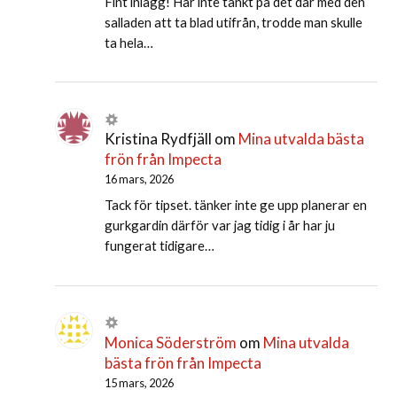
Fint inlägg! Har inte tänkt på det där med den
salladen att ta blad utifrån, trodde man skulle
ta hela…
Kristina Rydfjäll
om
Mina utvalda bästa
frön från Impecta
16 mars, 2026
Tack för tipset. tänker inte ge upp planerar en
gurkgardin därför var jag tidig i år har ju
fungerat tidigare…
Monica Söderström
om
Mina utvalda
bästa frön från Impecta
15 mars, 2026