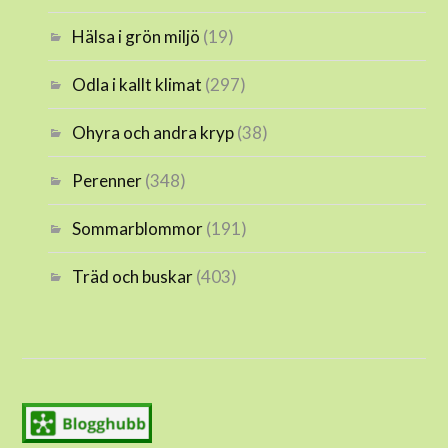
Hälsa i grön miljö
(19)
Odla i kallt klimat
(297)
Ohyra och andra kryp
(38)
Perenner
(348)
Sommarblommor
(191)
Träd och buskar
(403)