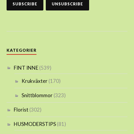
KATEGORIER
FINT INNE
(539)
Krukväxter
(170)
Snittblommor
(323)
Florist
(302)
HUSMODERSTIPS
(81)