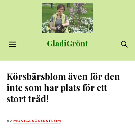
Hoppa
till
innehåll
GladiGrönt
S
MENY
Körsbärsblom även för den
inte som har plats för ett
stort träd!
DEN
AV
MONICA SÖDERSTRÖM
21
MAJ,