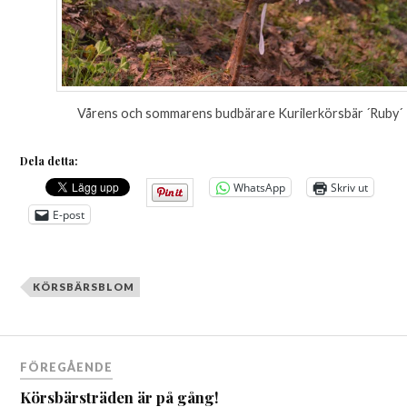
Vårens och sommarens budbärare Kurilerkörsbär ´Ruby´
Dela detta:
WhatsApp
Skriv ut
E-post
KÖRSBÄRSBLOM
Inläggsnavigering
FÖREGÅENDE
Körsbärsträden är på gång!