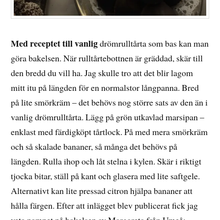
Med receptet till vanlig
drömrulltårta som bas kan man
göra bakelsen. När rulltårtebottnen är gräddad, skär till
den bredd du vill ha. Jag skulle tro att det blir lagom
mitt itu på längden för en normalstor långpanna. Bred
på lite smörkräm – det behövs nog större sats av den än i
vanlig drömrulltårta. Lägg på grön utkavlad marsipan –
enklast med färdigköpt tårtlock. På med mera smörkräm
och så skalade bananer, så många det behövs på
längden. Rulla ihop och låt stelna i kylen. Skär i riktigt
tjocka bitar, ställ på kant och glasera med lite saftgele.
Alternativt kan lite pressad citron hjälpa bananer att
hålla färgen. Efter att inlägget blev publicerat fick jag