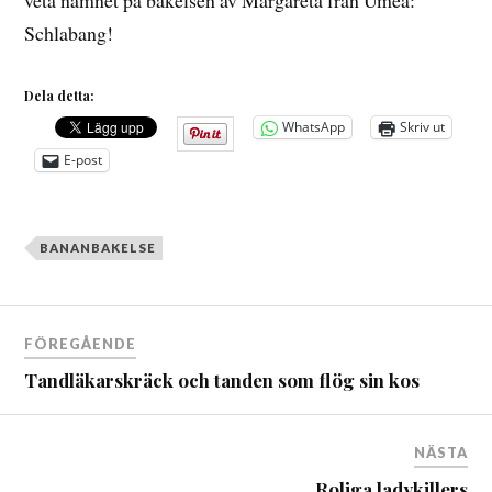
veta namnet på bakelsen av Margareta från Umeå:
Schlabang!
Dela detta:
WhatsApp
Skriv ut
E-post
BANANBAKELSE
Inläggsnavigering
FÖREGÅENDE
Tandläkarskräck och tanden som flög sin kos
NÄSTA
Roliga ladykillers