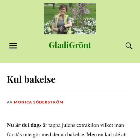
Hoppa
till
innehåll
GladiGrönt
S
MENY
Kul bakelse
DEN
AV
MONICA SÖDERSTRÖM
22
JANUARI,
2016
Nu är det dags
är tappa julens extrakilon vilket man
förstås inte gör med denna bakelse. Men en kul idé att