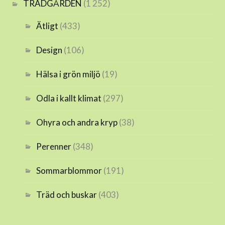
TRÄDGÅRDEN
(1 252)
Ätligt
(433)
Design
(106)
Hälsa i grön miljö
(19)
Odla i kallt klimat
(297)
Ohyra och andra kryp
(38)
Perenner
(348)
Sommarblommor
(191)
Träd och buskar
(403)