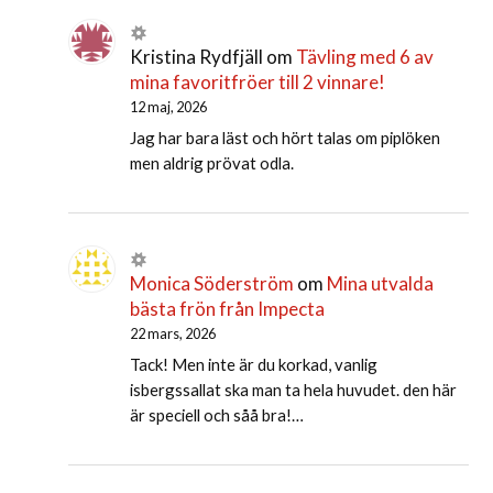
Kristina Rydfjäll
om
Tävling med 6 av
mina favoritfröer till 2 vinnare!
12 maj, 2026
Jag har bara läst och hört talas om piplöken
men aldrig prövat odla.
Monica Söderström
om
Mina utvalda
bästa frön från Impecta
22 mars, 2026
Tack! Men inte är du korkad, vanlig
isbergssallat ska man ta hela huvudet. den här
är speciell och såå bra!…