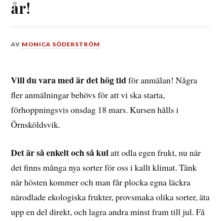
år!
DEN
AV
MONICA SÖDERSTRÖM
7
MARS,
2020
Vill du vara med är det hög tid
för anmälan! Några
fler anmälningar behövs för att vi ska starta,
förhoppningsvis onsdag 18 mars. Kursen hålls i
Örnsköldsvik.
Det är så enkelt och så kul
att odla egen frukt, nu när
det finns många nya sorter för oss i kallt klimat. Tänk
när hösten kommer och man får plocka egna läckra
närodlade ekologiska frukter, provsmaka olika sorter, äta
upp en del direkt, och lagra andra minst fram till jul. Få