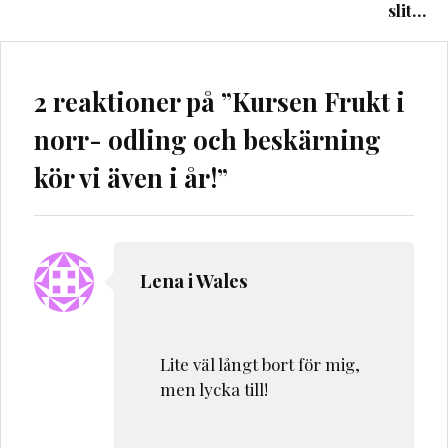
slit…
2 reaktioner på ”
Kursen Frukt i
norr- odling och beskärning
kör vi även i år!
”
Lena i Wales
Lite väl långt bort för mig,
men lycka till!