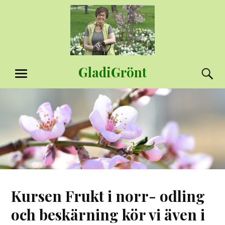
Hoppa
till
innehåll
GladiGrönt
S
MENY
Kursen Frukt i norr- odling
och beskärning kör vi även i