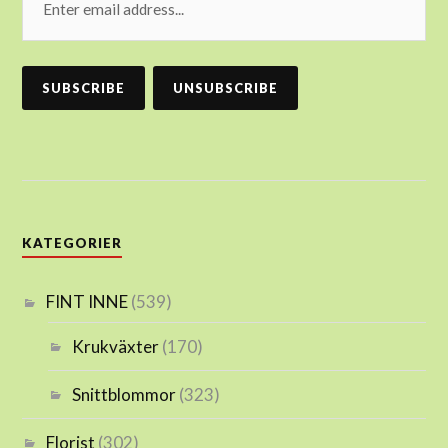
KATEGORIER
FINT INNE
(539)
Krukväxter
(170)
Snittblommor
(323)
Florist
(302)