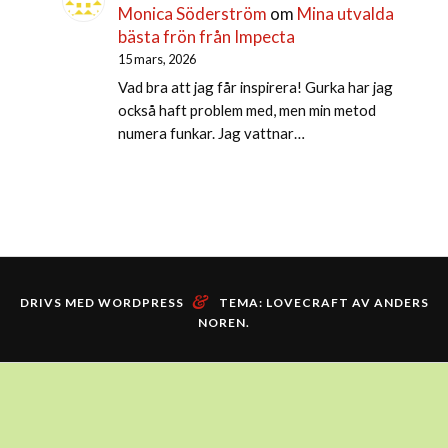
Monica Söderström
om
Mina utvalda
bästa frön från Impecta
15 mars, 2026
Vad bra att jag får inspirera! Gurka har jag
också haft problem med, men min metod
numera funkar. Jag vattnar…
&
DRIVS MED WORDPRESS
TEMA: LOVECRAFT AV
ANDERS
NOREN
.