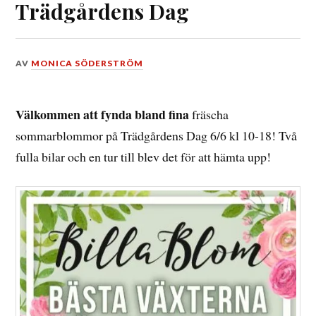
Trädgårdens Dag
DEN
AV
MONICA SÖDERSTRÖM
4
JUNI,
2018
Välkommen att fynda bland fina
fräscha
sommarblommor på Trädgårdens Dag 6/6 kl 10-18! Två
fulla bilar och en tur till blev det för att hämta upp!