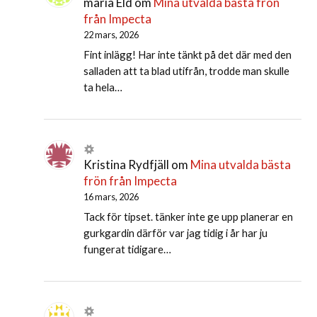
maria Eld
om
Mina utvalda bästa frön
från Impecta
22 mars, 2026
Fint inlägg! Har inte tänkt på det där med den
salladen att ta blad utifrån, trodde man skulle
ta hela…
Kristina Rydfjäll
om
Mina utvalda bästa
frön från Impecta
16 mars, 2026
Tack för tipset. tänker inte ge upp planerar en
gurkgardin därför var jag tidig i år har ju
fungerat tidigare…