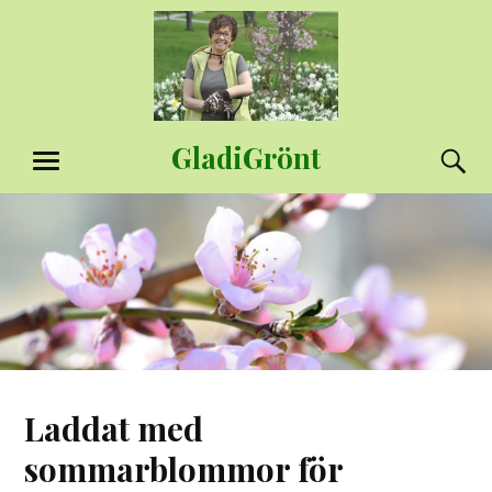
Hoppa
till
innehåll
GladiGrönt
S
MENY
Laddat med
sommarblommor för