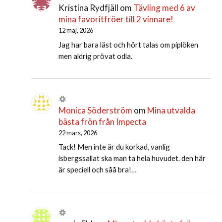
Kristina Rydfjäll
om
Tävling med 6 av
mina favoritfröer till 2 vinnare!
12 maj, 2026
Jag har bara läst och hört talas om piplöken
men aldrig prövat odla.
Monica Söderström
om
Mina utvalda
bästa frön från Impecta
22 mars, 2026
Tack! Men inte är du korkad, vanlig
isbergssallat ska man ta hela huvudet. den här
är speciell och såå bra!…