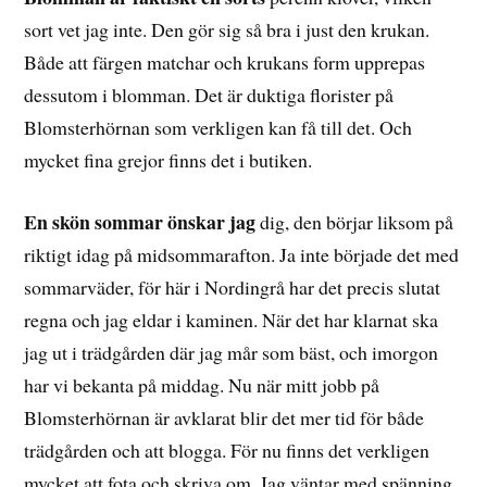
sort vet jag inte. Den gör sig så bra i just den krukan.
Både att färgen matchar och krukans form upprepas
dessutom i blomman. Det är duktiga florister på
Blomsterhörnan som verkligen kan få till det. Och
mycket fina grejor finns det i butiken.
En skön sommar önskar jag
dig, den börjar liksom på
riktigt idag på midsommarafton. Ja inte började det med
sommarväder, för här i Nordingrå har det precis slutat
regna och jag eldar i kaminen. När det har klarnat ska
jag ut i trädgården där jag mår som bäst, och imorgon
har vi bekanta på middag. Nu när mitt jobb på
Blomsterhörnan är avklarat blir det mer tid för både
trädgården och att blogga. För nu finns det verkligen
mycket att fota och skriva om. Jag väntar med spänning