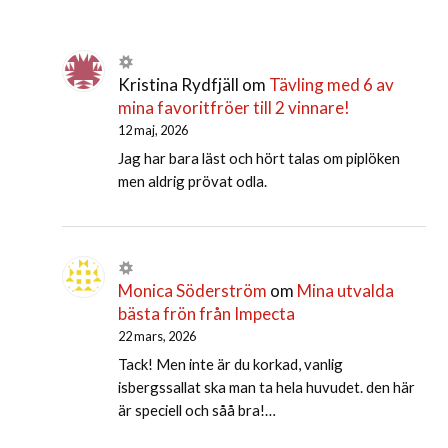
Kristina Rydfjäll
om
Tävling med 6 av
mina favoritfröer till 2 vinnare!
12 maj, 2026
Jag har bara läst och hört talas om piplöken
men aldrig prövat odla.
Monica Söderström
om
Mina utvalda
bästa frön från Impecta
22 mars, 2026
Tack! Men inte är du korkad, vanlig
isbergssallat ska man ta hela huvudet. den här
är speciell och såå bra!…