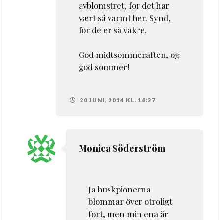
avblomstret, for det har
vært så varmt her. Synd,
for de er så vakre.
God midtsommeraften, og
god sommer!
20 JUNI, 2014 KL. 18:27
Monica Söderström
Ja buskpionerna
blommar över otroligt
fort, men min ena är