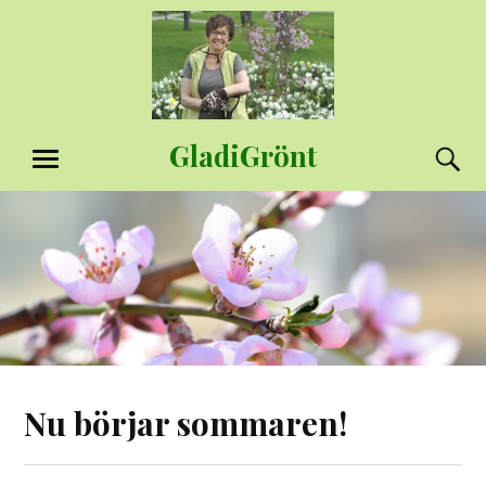
Hoppa
till
innehåll
GladiGrönt
S
MENY
Nu börjar sommaren!