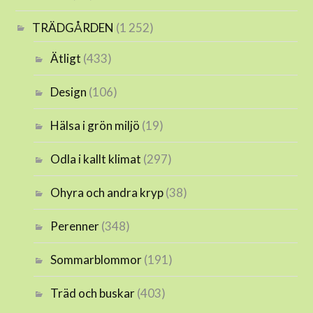
TRÄDGÅRDEN
(1 252)
Ätligt
(433)
Design
(106)
Hälsa i grön miljö
(19)
Odla i kallt klimat
(297)
Ohyra och andra kryp
(38)
Perenner
(348)
Sommarblommor
(191)
Träd och buskar
(403)