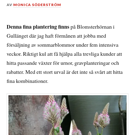
DEN
AV
MONICA SÖDERSTRÖM
20
JUNI,
2014
Denna fina plantering finns
på Blomsterhörnan i
Gullänget där jag haft förmånen att jobba med
försäljning av sommarblommor under fem intensiva
veckor. Riktigt kul att få hjälpa alla trevliga kunder att
hitta passande växter för urnor, gravplanteringar och
rabatter. Med ett stort urval är det inte så svårt att hitta
fina kombinationer.