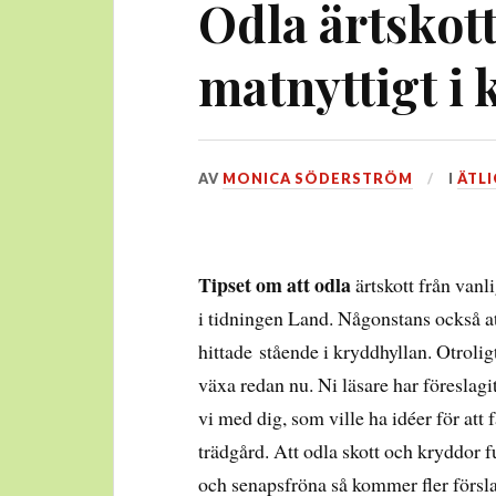
Odla ärtskot
matnyttigt i 
DEN
AV
MONICA SÖDERSTRÖM
I
ÄTLI
23
FEBRUARI,
2016
Tipset om att odla
ärtskott från vanli
i tidningen Land. Någonstans också a
hittade stående i kryddhyllan. Otroligt
växa redan nu. Ni läsare har föreslag
vi med dig, som ville ha idéer för att 
trädgård. Att odla skott och kryddor f
och senapsfröna så kommer fler försl