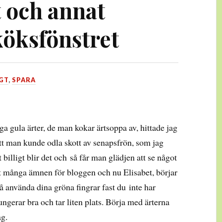
t och annat
köksfönstret
GT
,
SPARA
ga gula ärter, de man kokar ärtsoppa av, hittade jag
tt man kunde odla skott av senapsfrön, som jag
 billigt blir det och så får man glädjen att se något
it många ämnen för bloggen och nu Elisabet, börjar
få använda dina gröna fingrar fast du inte har
ungerar bra och tar liten plats. Börja med ärterna
ag.