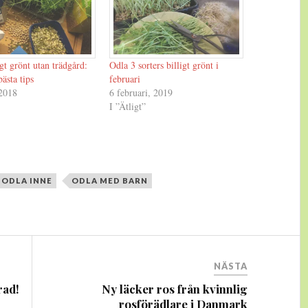
igt grönt utan trädgård:
Odla 3 sorters billigt grönt i
ästa tips
februari
 2018
6 februari, 2019
I ”Ätligt”
ODLA INNE
ODLA MED BARN
NÄSTA
rad!
Ny läcker ros från kvinnlig
rosförädlare i Danmark