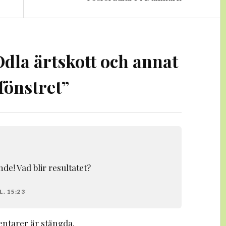
Odla ärtskott och annat
fönstret
”
de! Vad blir resultatet?
. 15:23
tarer är stängda.