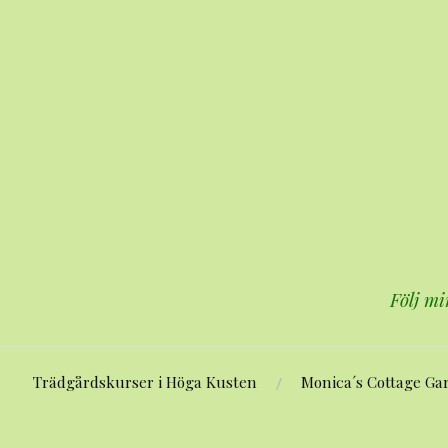
Hoppa
till
innehåll
Följ mi
Trädgårdskurser i Höga Kusten
Monica´s Cottage Ga