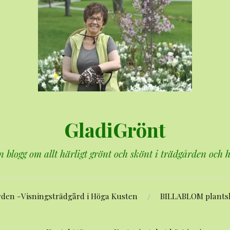
GladiGrönt
n blogg om allt härligt grönt och skönt i trädgården och
rden -Visningsträdgård i Höga Kusten
BILLABLOM plants