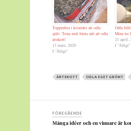
Toppenbra i kristider att odla
Odla bill
själv. Testa mitt bästa sätt att odla
Mina tre b
ärtskott!
21 april,
13 mars, 2020
I ”Ätligt”
I ”Ätligt”
ÄRTSKOTT
ODLA EGET GRÖNT
Inläggsnavigering
FÖREGÅENDE
Många idéer och en vinnare är ko