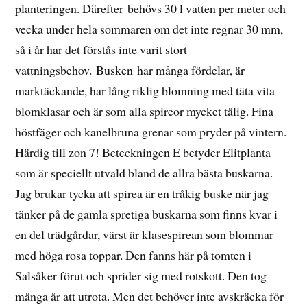
planteringen. Därefter behövs 30 l vatten per meter och
vecka under hela sommaren om det inte regnar 30 mm,
så i år har det förstås inte varit stort
vattningsbehov. Busken har många fördelar, är
marktäckande, har lång riklig blomning med täta vita
blomklasar och är som alla spireor mycket tålig. Fina
höstfäger och kanelbruna grenar som pryder på vintern.
Härdig till zon 7! Beteckningen E betyder Elitplanta
som är speciellt utvald bland de allra bästa buskarna.
Jag brukar tycka att spirea är en tråkig buske när jag
tänker på de gamla spretiga buskarna som finns kvar i
en del trädgårdar, värst är klasespirean som blommar
med höga rosa toppar. Den fanns här på tomten i
Salsåker förut och sprider sig med rotskott. Den tog
många år att utrota. Men det behöver inte avskräcka för