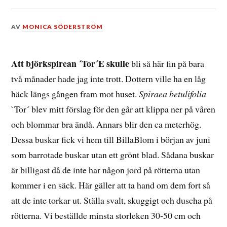
DEN
AV
MONICA SÖDERSTRÖM
18
AUGUSTI,
2015
Att björkspirean ´Tor´E skulle
bli så här fin på bara
två månader hade jag inte trott. Dottern ville ha en låg
häck längs gången fram mot huset.
Spiraea betulifolia
`Tor´ blev mitt förslag för den går att klippa ner på våren
och blommar bra ändå. Annars blir den ca meterhög.
Dessa buskar fick vi hem till BillaBlom i början av juni
som barrotade buskar utan ett grönt blad. Sådana buskar
är billigast då de inte har någon jord på rötterna utan
kommer i en säck. Här gäller att ta hand om dem fort så
att de inte torkar ut. Ställa svalt, skuggigt och duscha på
rötterna. Vi beställde minsta storleken 30-50 cm och