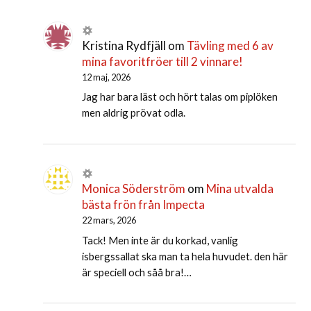
Kristina Rydfjäll
om
Tävling med 6 av
mina favoritfröer till 2 vinnare!
12 maj, 2026
Jag har bara läst och hört talas om piplöken
men aldrig prövat odla.
Monica Söderström
om
Mina utvalda
bästa frön från Impecta
22 mars, 2026
Tack! Men inte är du korkad, vanlig
isbergssallat ska man ta hela huvudet. den här
är speciell och såå bra!…