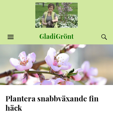
Hoppa
till
innehåll
GladiGrönt
S
MENY
Plantera snabbväxande fin
häck