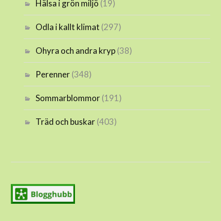
Hälsa i grön miljö
(19)
Odla i kallt klimat
(297)
Ohyra och andra kryp
(38)
Perenner
(348)
Sommarblommor
(191)
Träd och buskar
(403)