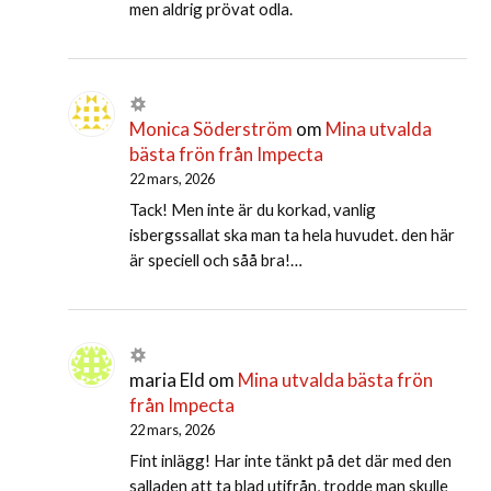
men aldrig prövat odla.
Monica Söderström
om
Mina utvalda
bästa frön från Impecta
22 mars, 2026
Tack! Men inte är du korkad, vanlig
isbergssallat ska man ta hela huvudet. den här
är speciell och såå bra!…
maria Eld
om
Mina utvalda bästa frön
från Impecta
22 mars, 2026
Fint inlägg! Har inte tänkt på det där med den
salladen att ta blad utifrån, trodde man skulle