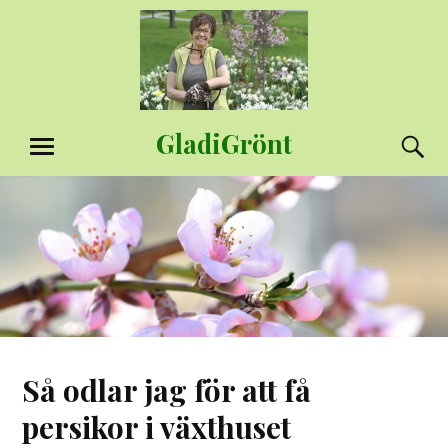
Hoppa
till
innehåll
GladiGrönt
S
MENY
Så odlar jag för att få
persikor i växthuset