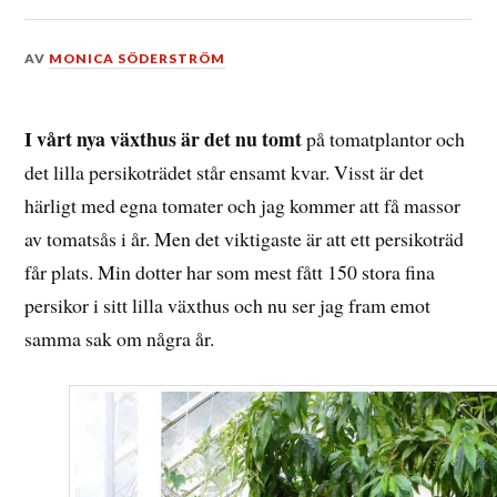
DEN
AV
MONICA SÖDERSTRÖM
18
OKTOBER,
2017
I vårt nya växthus är det nu tomt
på tomatplantor och
det lilla persikoträdet står ensamt kvar. Visst är det
härligt med egna tomater och jag kommer att få massor
av tomatsås i år. Men det viktigaste är att ett persikoträd
får plats. Min dotter har som mest fått 150 stora fina
persikor i sitt lilla växthus och nu ser jag fram emot
samma sak om några år.