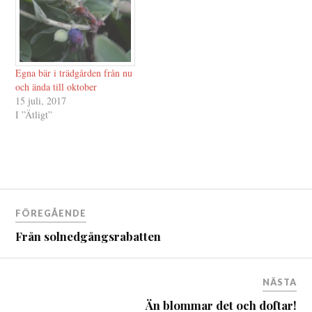
Egna bär i trädgården från nu
och ända till oktober
15 juli, 2017
I ”Ätligt”
Inläggsnavigering
FÖREGÅENDE
Från solnedgångsrabatten
NÄSTA
Än blommar det och doftar!