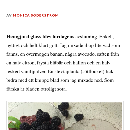
DEN
AV
MONICA SÖDERSTRÖM
11
SEPTEMBER,
2016
Hemgjord glass blev lördagens
avslutning. Enkelt,
nyttigt och helt klart gott. Jag mixade ihop lite vad som
fanns, en övermogen banan, några avocado, saften från
en halv citron, frysta blåbär och hallon och en halv
tesked vaniljpulver. En steviaplanta (sötflockel) fick
bidra med ett knippe blad som jag mixade ned. Som
färska är bladen otroligt söta.