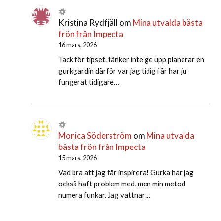
Kristina Rydfjäll
om
Mina utvalda bästa
frön från Impecta
16 mars, 2026
Tack för tipset. tänker inte ge upp planerar en
gurkgardin därför var jag tidig i år har ju
fungerat tidigare…
Monica Söderström
om
Mina utvalda
bästa frön från Impecta
15 mars, 2026
Vad bra att jag får inspirera! Gurka har jag
också haft problem med, men min metod
numera funkar. Jag vattnar…