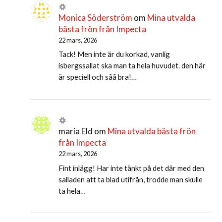
Monica Söderström
om
Mina utvalda
bästa frön från Impecta
22 mars, 2026
Tack! Men inte är du korkad, vanlig
isbergssallat ska man ta hela huvudet. den här
är speciell och såå bra!…
maria Eld
om
Mina utvalda bästa frön
från Impecta
22 mars, 2026
Fint inlägg! Har inte tänkt på det där med den
salladen att ta blad utifrån, trodde man skulle
ta hela…