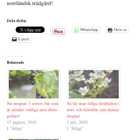
norrländsk trädgård!
Dela detta:
WhatsApp
Skriv ut
E-post
Relaterade
Nu mognar 3 sorters bär som
Så får man tidiga hösthallon i
är mindre vanliga men desto
norr och björnbär som hinner
godare!
mogna!
17 augusti, 2018
1 juli, 2020
I ”Ätligt”
I ”Ätligt”