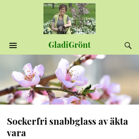
Hoppa
till
innehåll
GladiGrönt
S
MENY
Sockerfri snabbglass av äkta
vara