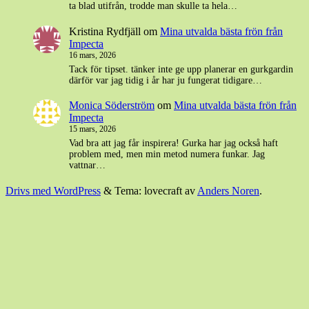
ta blad utifrån, trodde man skulle ta hela…
Kristina Rydfjäll
om
Mina utvalda bästa frön från
Impecta
16 mars, 2026
Tack för tipset. tänker inte ge upp planerar en gurkgardin
därför var jag tidig i år har ju fungerat tidigare…
Monica Söderström
om
Mina utvalda bästa frön från
Impecta
15 mars, 2026
Vad bra att jag får inspirera! Gurka har jag också haft
problem med, men min metod numera funkar. Jag
vattnar…
Drivs med WordPress
&
Tema: lovecraft av
Anders Noren
.