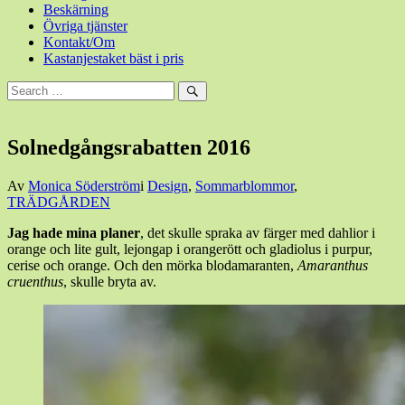
Beskärning
Övriga tjänster
Kontakt/Om
Kastanjestaket bäst i pris
Sök
efter:
Sök
Solnedgångsrabatten 2016
Den
Av
Monica Söderström
i
Design
,
Sommarblommor
,
14
TRÄDGÅRDEN
november,
Jag hade mina planer
, det skulle spraka av färger med dahlior i
2016
14
orange och lite gult, lejongap i orangerött och gladiolus i purpur,
november,
cerise och orange. Och den mörka blodamaranten,
Amaranthus
2016
cruenthus
, skulle bryta av.