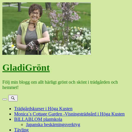
Hoppa
till
innehåll
GladiGrönt
Följ min blogg om allt härligt grönt och skönt i trädgården och
hemmet!
Meny
Sök
Trädgårdskurser i Höga Kusten
Monica´s Cottage Garden -Visningsträdgård i Höga Kusten
BILLABLOM plantskola
Japanska beskärningsverktyg
Tävling