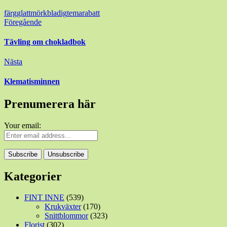
färgglatt
mörkbladig
temarabatt
Inläggsnavigering
Föregående
Tävling om chokladbok
Nästa
Klematisminnen
Prenumerera här
Your email:
Kategorier
FINT INNE
(539)
Krukväxter
(170)
Snittblommor
(323)
Florist
(302)