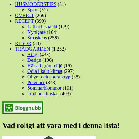
HUSMODERSTIPS
(81)
Spara
(51)
ÖVRIGT
(266)
RECEPT
(399)
Lätt och snabbt
(179)
Nyttigare
(164)
Smaskens
(258)
RESOR
(33)
TRÄDGÅRDEN
(1 252)
Ätligt
(433)
Design
(106)
Hälsa i grön miljö
(19)
Odla i kallt klimat
(297)
Ohyra och andra kryp
(38)
Perenner
(348)
Sommarblommor
(191)
Träd och buskar
(403)
Vad roligt att vara med i denna lista!