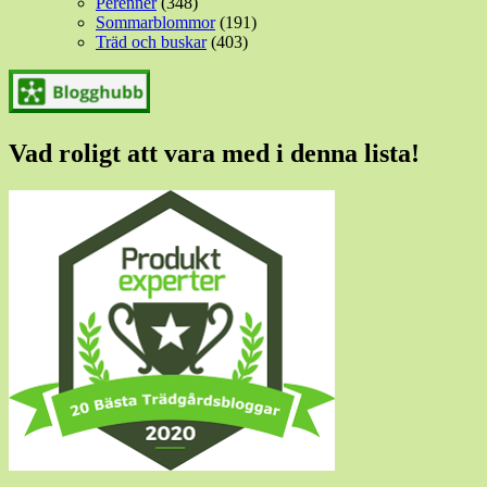
Perenner
(348)
Sommarblommor
(191)
Träd och buskar
(403)
Vad roligt att vara med i denna lista!