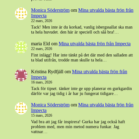
Monica Söderström
om
Mina utvalda bästa frön från
Impecta
22 mars, 2026
Tack! Men inte är du korkad, vanlig isbergssallat ska man
ta hela huvudet. den här är speciell och såå bra!…
maria Eld
om
Mina utvalda bästa frön från Impecta
22 mars, 2026
Fint inlägg! Har inte tänkt på det där med den salladen att
ta blad utifrån, trodde man skulle ta hela…
Kristina Rydfjäll
om
Mina utvalda bästa frön från
Impecta
16 mars, 2026
Tack för tipset. tänker inte ge upp planerar en gurkgardin
därför var jag tidig i år har ju fungerat tidigare…
Monica Söderström
om
Mina utvalda bästa frön från
Impecta
15 mars, 2026
Vad bra att jag får inspirera! Gurka har jag också haft
problem med, men min metod numera funkar. Jag
vattnar…