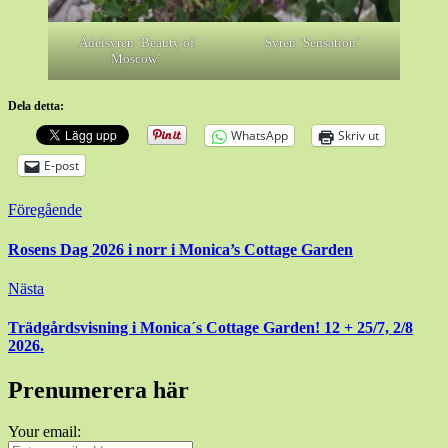
Ädelsyren ´Beauty of
Syren ´Sensation´
Moscow´
Dela detta:
WhatsApp
Skriv ut
E-post
Inläggsnavigering
Föregående
Rosens Dag 2026 i norr i Monica’s Cottage Garden
Nästa
Trädgårdsvisning i Monica´s Cottage Garden! 12 + 25/7, 2/8
2026.
Prenumerera här
Your email: