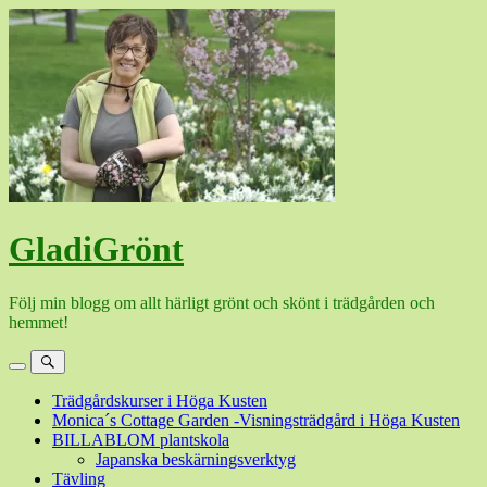
Hoppa
till
innehåll
GladiGrönt
Följ min blogg om allt härligt grönt och skönt i trädgården och
hemmet!
Meny
Sök
Trädgårdskurser i Höga Kusten
Monica´s Cottage Garden -Visningsträdgård i Höga Kusten
BILLABLOM plantskola
Japanska beskärningsverktyg
Tävling