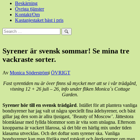
Beskärning
Övriga tjänster
Kontakt/Om
Kastanjestaket bäst i pris
Sök
efter:
Sök
Syrener är svensk sommar! Se mina tre
vackraste sorter.
Den
Av
Monica Söderström
i
ÖVRIGT
7
Fast syrentiden nu är över finns så mycket mer att se i vår trädgård,
juli,
visning 12 + 26 juli – 26, info under fliken Monica´s Cottage
2026
7
Garden
.
juli,
2026
Syrener hör till en svensk trädgård
. Istället för att plantera vanliga
bondsyrener har jag valt ut några speciellt fina ädelsyrener, och bäst
gillar jag den som är allra tjusigast, ’Beauty of Moscow’. Jättestora
blomklasar med fyllda blommor som är vita som utslagna. Eftersom
knopparna är vackert lilarosa, så det blir en härlig mix under tiden
klasarna utvecklas. Och det doftar som syrener ska. Vanliga
bondsyrener kan man föröka med rotskott och återkommer om man