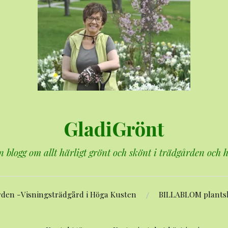
GladiGrönt
n blogg om allt härligt grönt och skönt i trädgården och
rden -Visningsträdgård i Höga Kusten
BILLABLOM plants