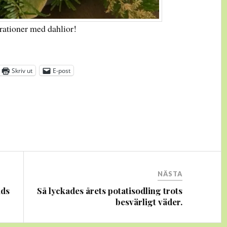
orationer med dahlior!
Skriv ut
E-post
NÄSTA
ids
Så lyckades årets potatisodling trots
besvärligt väder.