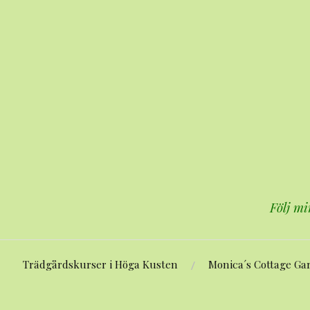
Hoppa
till
innehåll
Följ mi
Trädgårdskurser i Höga Kusten
Monica´s Cottage Ga