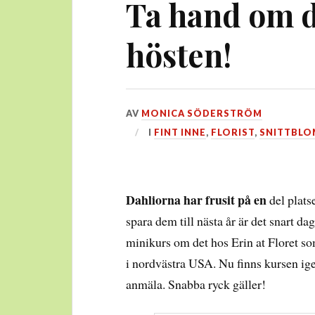
Ta hand om d
hösten!
DEN
AV
MONICA SÖDERSTRÖM
5
I
FINT INNE
,
FLORIST
,
SNITTBL
OKTOBER,
2025
Dahliorna har frusit på en
del platse
spara dem till nästa år är det snart da
minikurs om det hos Erin at Floret so
i nordvästra USA. Nu finns kursen ige
anmäla. Snabba ryck gäller!