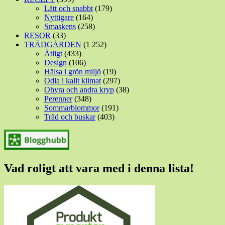
Lätt och snabbt
(179)
Nyttigare
(164)
Smaskens
(258)
RESOR
(33)
TRÄDGÅRDEN
(1 252)
Ätligt
(433)
Design
(106)
Hälsa i grön miljö
(19)
Odla i kallt klimat
(297)
Ohyra och andra kryp
(38)
Perenner
(348)
Sommarblommor
(191)
Träd och buskar
(403)
Vad roligt att vara med i denna lista!