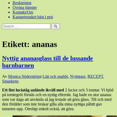
Beskärning
Övriga tjänster
Kontakt/Om
Kastanjestaket bäst i pris
Sök
efter:
Sök
Etikett:
ananas
Nyttig ananasglass till de lussande
barnbarnen
Den
Av
Monica Söderström
i
Lätt och snabbt
,
Nyttigare
,
RECEPT
,
13
Smaskens
december,
Ett fint luciatåg anlände ikväll med
2 lucior och 3 tomtar. Vi bjöd
2017
på tomtegröt förstås och en nyttig efterrätt. Jag hade en stor ananas
som var dags att använda så jag testade att göra glass. Till och med
den förälder som inte brukar gilla alla mina nyttiga påhitt gav
tummen upp. Otroligt enkelt också, att göra.