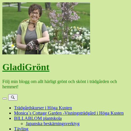
Hoppa
till
innehåll
GladiGrönt
Följ min blogg om allt härligt grönt och skönt i trädgården och
hemmet!
Meny
Sök
Trädgårdskurser i Höga Kusten
Monica´s Cottage Garden -Visningsträdgård i Höga Kusten
BILLABLOM plantskola
Japanska beskärningsverktyg
Tävling