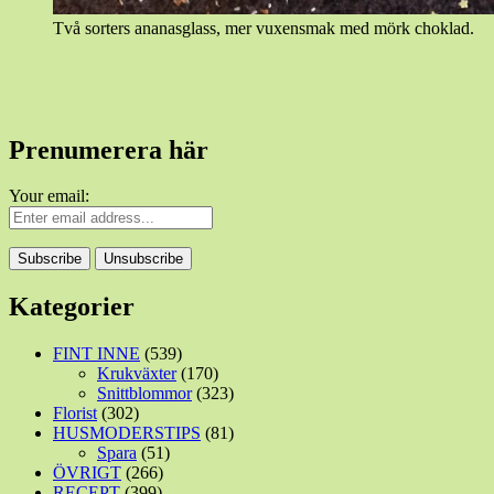
Två sorters ananasglass, mer vuxensmak med mörk choklad.
Prenumerera här
Your email:
Kategorier
FINT INNE
(539)
Krukväxter
(170)
Snittblommor
(323)
Florist
(302)
HUSMODERSTIPS
(81)
Spara
(51)
ÖVRIGT
(266)
RECEPT
(399)