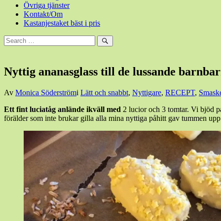
Övriga tjänster
Kontakt/Om
Kastanjestaket bäst i pris
Sök
efter:
Sök
Nyttig ananasglass till de lussande barnba
Den
Av
Monica Söderström
i
Lätt och snabbt
,
Nyttigare
,
RECEPT
,
Smask
13
Ett fint luciatåg anlände ikväll med
2 lucior och 3 tomtar. Vi bjöd på
december,
förälder som inte brukar gilla alla mina nyttiga påhitt gav tummen upp.
2017