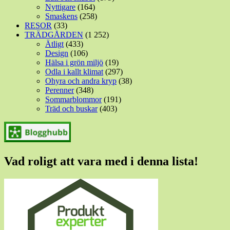
Nyttigare
(164)
Smaskens
(258)
RESOR
(33)
TRÄDGÅRDEN
(1 252)
Ätligt
(433)
Design
(106)
Hälsa i grön miljö
(19)
Odla i kallt klimat
(297)
Ohyra och andra kryp
(38)
Perenner
(348)
Sommarblommor
(191)
Träd och buskar
(403)
Vad roligt att vara med i denna lista!