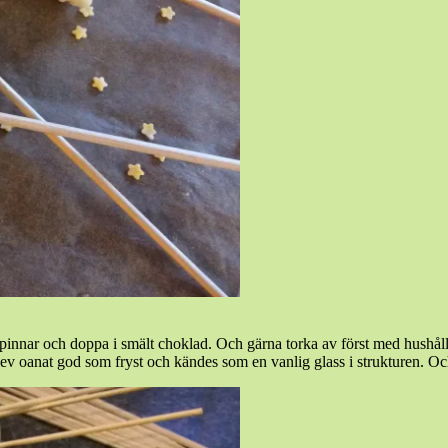
ä på pinnar och doppa i smält choklad. Och gärna torka av först med hushå
ev oanat god som fryst och kändes som en vanlig glass i strukturen. Och