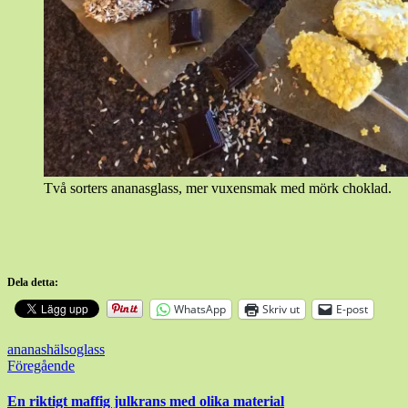
Två sorters ananasglass, mer vuxensmak med mörk choklad.
Dela detta:
WhatsApp
Skriv ut
E-post
ananas
hälsoglass
Inläggsnavigering
Föregående
En riktigt maffig julkrans med olika material