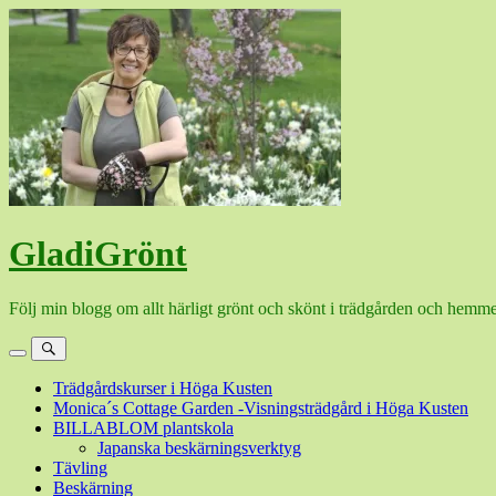
Hoppa
till
innehåll
GladiGrönt
Följ min blogg om allt härligt grönt och skönt i trädgården och hemme
Meny
Sök
Trädgårdskurser i Höga Kusten
Monica´s Cottage Garden -Visningsträdgård i Höga Kusten
BILLABLOM plantskola
Japanska beskärningsverktyg
Tävling
Beskärning