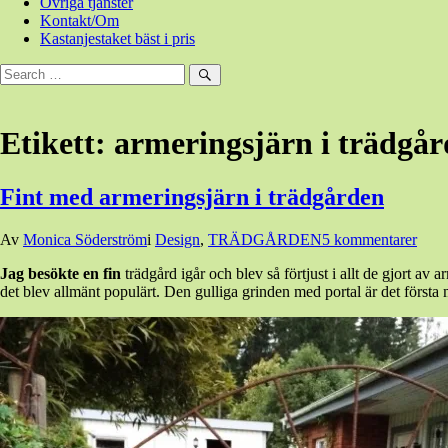
Övriga tjänster
Kontakt/Om
Kastanjestaket bäst i pris
Sök
efter:
Sök
Etikett:
armeringsjärn i trädgå
Fint med armeringsjärn i trädgården
Den
Av
Monica Söderström
i
Design
,
TRÄDGÅRDEN
5 kommentarer
28
Jag besökte en fin
trädgård igår och blev så förtjust i allt de gjort av
augusti,
det blev allmänt populärt. Den gulliga grinden med portal är det första
2015