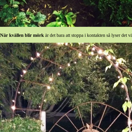
När kvällen blir mörk
är det bara att stoppa i kontakten så lyser det