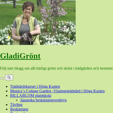
Hoppa
till
innehåll
GladiGrönt
Följ min blogg om allt härligt grönt och skönt i trädgården och hemmet
Meny
Sök
Trädgårdskurser i Höga Kusten
Monica´s Cottage Garden -Visningsträdgård i Höga Kusten
BILLABLOM plantskola
Japanska beskärningsverktyg
Tävling
Beskärning