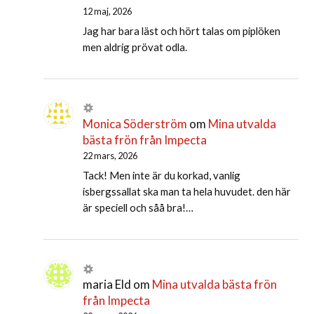
12 maj, 2026
Jag har bara läst och hört talas om piplöken
men aldrig prövat odla.
Monica Söderström
om
Mina utvalda
bästa frön från Impecta
22 mars, 2026
Tack! Men inte är du korkad, vanlig
isbergssallat ska man ta hela huvudet. den här
är speciell och såå bra!…
maria Eld
om
Mina utvalda bästa frön
från Impecta