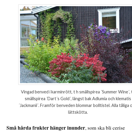
Vingad benved i karminrött, t h smällspirea ´Summer Wine´, 
smällspirea ´Dart´s Gold´, längst bak Adlumia och klematis
´Jackmanii´. Framför benveden blommar bolltistel. Alla tåliga 
lättskötta.
Små hårda frukter hänger inunder
, som ska bli cerise