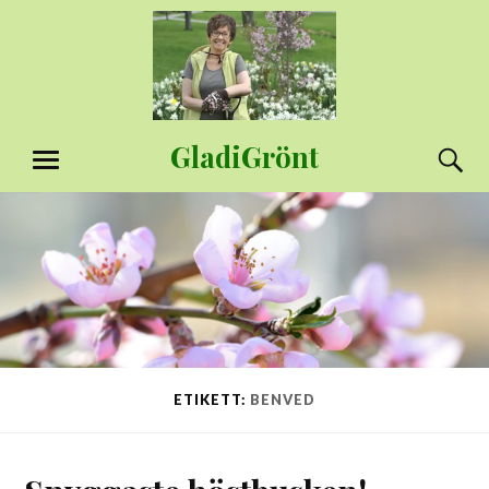
Hoppa
till
innehåll
GladiGrönt
S
MENY
ETIKETT:
BENVED