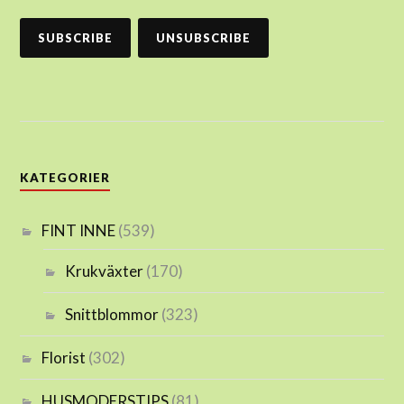
KATEGORIER
FINT INNE
(539)
Krukväxter
(170)
Snittblommor
(323)
Florist
(302)
HUSMODERSTIPS
(81)