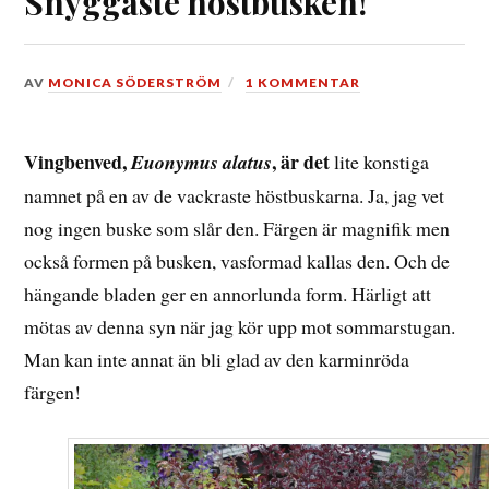
Snyggaste höstbusken!
DEN
AV
MONICA SÖDERSTRÖM
1 KOMMENTAR
2
OKTOBER,
2018
Vingbenved,
, är det
Euonymus alatus
lite konstiga
namnet på en av de vackraste höstbuskarna. Ja, jag vet
nog ingen buske som slår den. Färgen är magnifik men
också formen på busken, vasformad kallas den. Och de
hängande bladen ger en annorlunda form. Härligt att
mötas av denna syn när jag kör upp mot sommarstugan.
Man kan inte annat än bli glad av den karminröda
färgen!