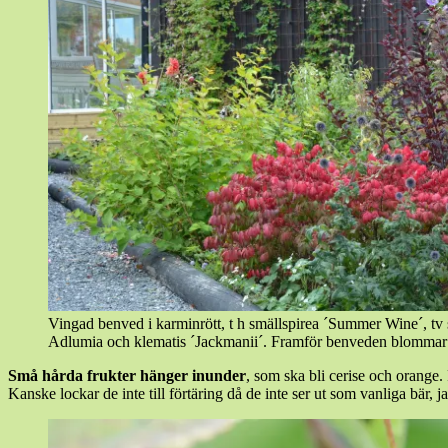
Vingad benved i karminrött, t h smällspirea ´Summer Wine´, tv 
Adlumia och klematis ´Jackmanii´. Framför benveden blommar boll
Små hårda frukter hänger inunder
, som ska bli cerise och orange.
Kanske lockar de inte till förtäring då de inte ser ut som vanliga bär, 