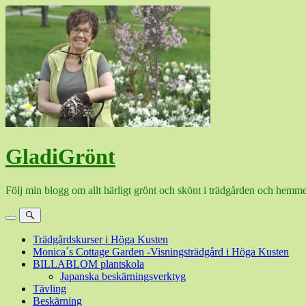
Hoppa
till
innehåll
GladiGrönt
Följ min blogg om allt härligt grönt och skönt i trädgården och hemme
Meny
Sök
Trädgårdskurser i Höga Kusten
Monica´s Cottage Garden -Visningsträdgård i Höga Kusten
BILLABLOM plantskola
Japanska beskärningsverktyg
Tävling
Beskärning