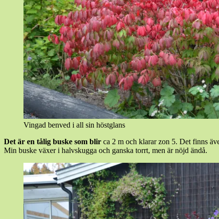
Vingad benved i all sin höstglans
Det är en tålig buske som blir
ca 2 m och klarar zon 5. Det finns äve
Min buske växer i halvskugga och ganska torrt, men är nöjd ändå.