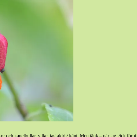
 och kanelbullar, vilket jag aldrig känt. Men tänk – när jag gick förbi 