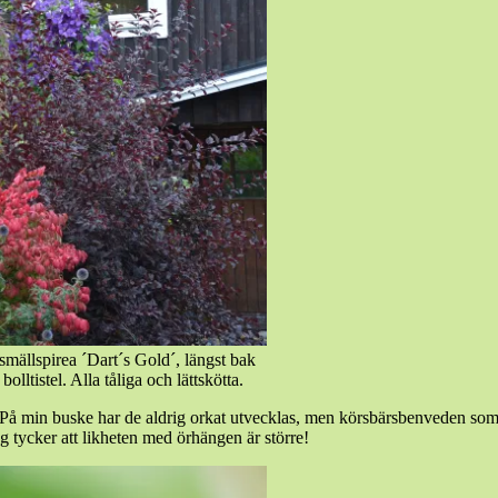
smällspirea ´Dart´s Gold´, längst bak
tistel. Alla tåliga och lättskötta.
 På min buske har de aldrig orkat utvecklas, men körsbärsbenveden som ä
jag tycker att likheten med örhängen är större!