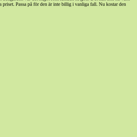
riset. Passa på för den är inte billig i vanliga fall. Nu kostar den