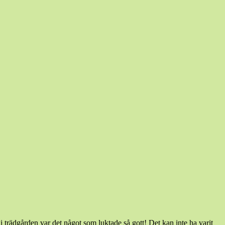
i trädgården var det något som luktade så gott! Det kan inte ha varit