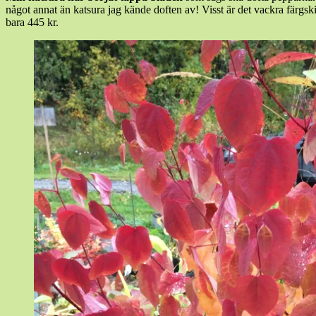
något annat än katsura jag kände doften av! Visst är det vackra färgskif
bara 445 kr.