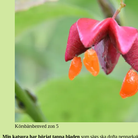
Körsbärsbenved zon 5
Min katsura har börjat tappa bladen
som sägs ska dofta pepparkakor