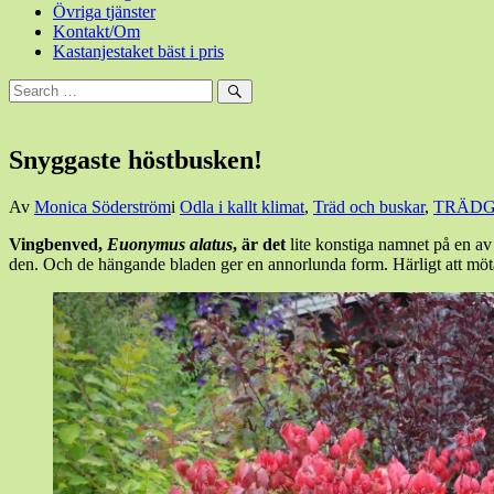
Övriga tjänster
Kontakt/Om
Kastanjestaket bäst i pris
Sök
efter:
Sök
Snyggaste höstbusken!
Den
Av
Monica Söderström
i
Odla i kallt klimat
,
Träd och buskar
,
TRÄD
2
Vingbenved,
Euonymus alatus
, är det
lite konstiga namnet på en av
oktober,
den. Och de hängande bladen ger en annorlunda form. Härligt att möt
2018
1
oktober,
2018