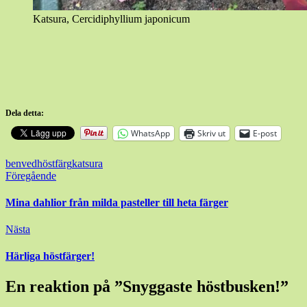
Katsura, Cercidiphyllium japonicum
Dela detta:
WhatsApp
Skriv ut
E-post
benved
höstfärg
katsura
Inläggsnavigering
Föregående
Mina dahlior från milda pasteller till heta färger
Nästa
Härliga höstfärger!
En reaktion på ”
Snyggaste höstbusken!
”