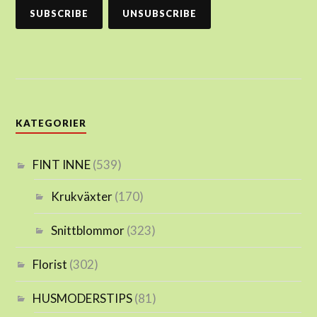
KATEGORIER
FINT INNE
(539)
Krukväxter
(170)
Snittblommor
(323)
Florist
(302)
HUSMODERSTIPS
(81)