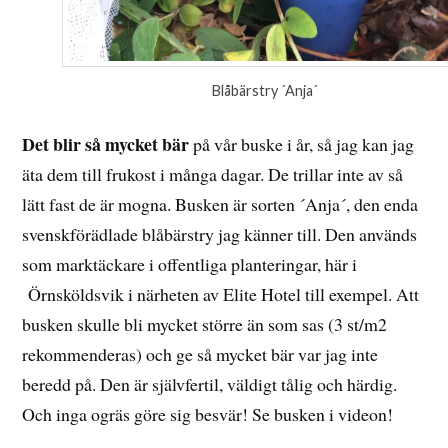
Blåbärstry ´Anja´
Det blir så mycket bär
på vår buske i år, så jag kan jag
äta dem till frukost i många dagar. De trillar inte av så
lätt fast de är mogna. Busken är sorten ´Anja´, den enda
svenskförädlade blåbärstry jag känner till. Den används
som marktäckare i offentliga planteringar, här i
Örnsköldsvik i närheten av Elite Hotel till exempel. Att
busken skulle bli mycket större än som sas (3 st/m2
rekommenderas) och ge så mycket bär var jag inte
beredd på. Den är självfertil, väldigt tålig och härdig.
Och inga ogräs göre sig besvär! Se busken i videon!