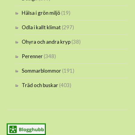
Hälsa i grön miljö
(19)
Odla i kallt klimat
(297)
Ohyra och andra kryp
(38)
Perenner
(348)
Sommarblommor
(191)
Träd och buskar
(403)