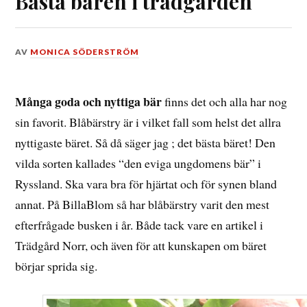
Bästa bären i trädgården
DEN
AV
MONICA SÖDERSTRÖM
12
AUGUSTI,
2017
Många goda och nyttiga bär
finns det och alla har nog
sin favorit. Blåbärstry är i vilket fall som helst det allra
nyttigaste bäret. Så då säger jag ; det bästa bäret! Den
vilda sorten kallades “den eviga ungdomens bär” i
Ryssland. Ska vara bra för hjärtat och för synen bland
annat. På BillaBlom så har blåbärstry varit den mest
efterfrågade busken i år. Både tack vare en artikel i
Trädgård Norr, och även för att kunskapen om bäret
börjar sprida sig.