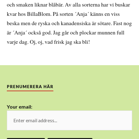
och smaken liknar blåbär. Av alla sorterna har vi buskar
kvar hos BillaBlom. På sorten ´Anja´ känns en viss
beska men de ryska och kanadensiska är sötare. Fast nog
är ´Anja´ också god. Jag går och plockar munnen full
varje dag. Oj, oj, vad frisk jag ska bli!
PRENUMERERA HÄR
Your email: