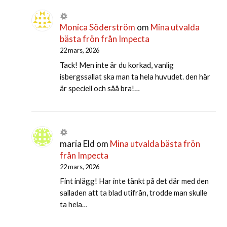
Monica Söderström
om
Mina utvalda
bästa frön från Impecta
22 mars, 2026
Tack! Men inte är du korkad, vanlig
isbergssallat ska man ta hela huvudet. den här
är speciell och såå bra!…
maria Eld
om
Mina utvalda bästa frön
från Impecta
22 mars, 2026
Fint inlägg! Har inte tänkt på det där med den
salladen att ta blad utifrån, trodde man skulle
ta hela…