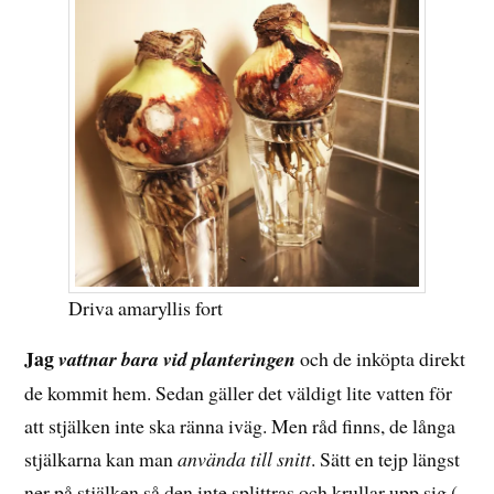
Driva amaryllis fort
Jag
vattnar bara vid planteringen
och de inköpta direkt
de kommit hem. Sedan gäller det väldigt lite vatten för
att stjälken inte ska ränna iväg. Men råd finns, de långa
stjälkarna kan man
använda till snitt
. Sätt en tejp längst
ner på stjälken så den inte splittras och krullar upp sig (