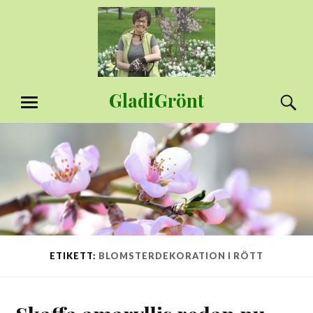
Hoppa
till
innehåll
GladiGrönt
S
MENY
ETIKETT:
BLOMSTERDEKORATION I RÖTT