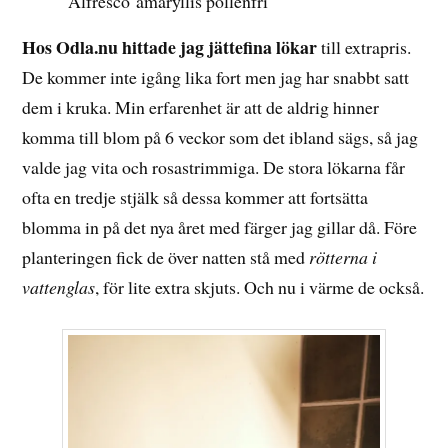
´Alfresco´amaryllis pollenfri
Hos Odla.nu hittade jag jättefina lökar
till extrapris.
De kommer inte igång lika fort men jag har snabbt satt
dem i kruka. Min erfarenhet är att de aldrig hinner
komma till blom på 6 veckor som det ibland sägs, så jag
valde jag vita och rosastrimmiga. De stora lökarna får
ofta en tredje stjälk så dessa kommer att fortsätta
blomma in på det nya året med färger jag gillar då. Före
planteringen fick de över natten stå med
rötterna i
vattenglas
, för lite extra skjuts. Och nu i värme de också.