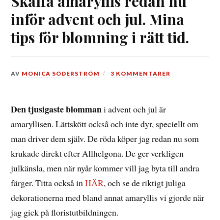
Skaffa amaryllis redan nu
inför advent och jul. Mina
tips för blomning i rätt tid.
DEN
AV
MONICA SÖDERSTRÖM
3 KOMMENTARER
8
NOVEMBER,
2020
Den tjusigaste blomman
i advent och jul är
amaryllisen. Lättskött också och inte dyr, speciellt om
man driver dem själv. De röda köper jag redan nu som
krukade direkt efter Allhelgona. De ger verkligen
julkänsla, men när nyår kommer vill jag byta till andra
färger. Titta också in
HÄR
, och se de riktigt juliga
dekorationerna med bland annat amaryllis vi gjorde när
jag gick på floristutbildningen.