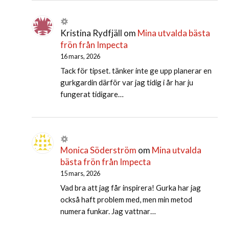
Kristina Rydfjäll
om
Mina utvalda bästa
frön från Impecta
16 mars, 2026
Tack för tipset. tänker inte ge upp planerar en
gurkgardin därför var jag tidig i år har ju
fungerat tidigare…
Monica Söderström
om
Mina utvalda
bästa frön från Impecta
15 mars, 2026
Vad bra att jag får inspirera! Gurka har jag
också haft problem med, men min metod
numera funkar. Jag vattnar…