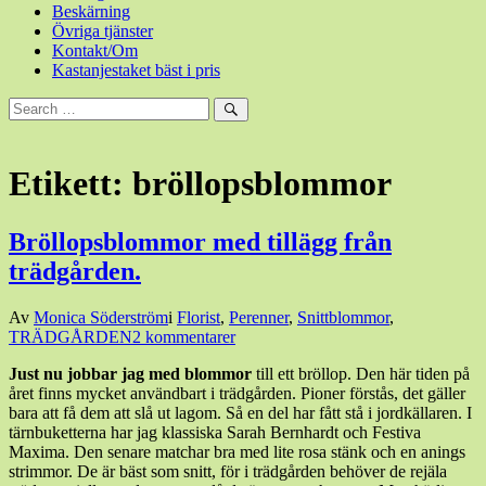
Beskärning
Övriga tjänster
Kontakt/Om
Kastanjestaket bäst i pris
Sök
efter:
Sök
Etikett:
bröllopsblommor
Bröllopsblommor med tillägg från
trädgården.
Den
Av
Monica Söderström
i
Florist
,
Perenner
,
Snittblommor
,
17
TRÄDGÅRDEN
2 kommentarer
juli,
Just nu jobbar jag med blommor
till ett bröllop. Den här tiden på
2020
17
året finns mycket användbart i trädgården. Pioner förstås, det gäller
juli,
bara att få dem att slå ut lagom. Så en del har fått stå i jordkällaren. I
2020
tärnbuketterna har jag klassiska Sarah Bernhardt och Festiva
Maxima. Den senare matchar bra med lite rosa stänk och en anings
strimmor. De är bäst som snitt, för i trädgården behöver de rejäla