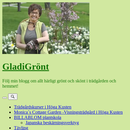
Hoppa
till
innehåll
GladiGrönt
Följ min blogg om allt härligt grönt och skönt i trädgården och
hemmet!
Meny
Sök
Trädgårdskurser i Höga Kusten
Monica´s Cottage Garden -Visningsträdgård i Höga Kusten
BILLABLOM plantskola
Japanska beskärningsverktyg
Tävling