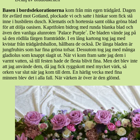
Basen i bordsdekorationerna
kom från min egen trädgård. Dagen
för avfärd mot Gotland, plockade vi och satte i hinkar som fick stå
inne i husbilens dusch. Klematis och hortensia samt olika gröna blad
för att dölja oasisen. Kaprifolen bidrog med runda blanka blad och
även den vanliga alunroten ´Palace Purple´. De bladen vände jag på
så den rödlila färgen framträdde. I en lång kartong tog jag med
kvistar från trädgårdshallon, hållbara de också. De långa bladen är
jungfruhirs som har fina gröna tofsar. Dessutom tog jag med många
gladiolus som knappt slagit ut. När vi kom fram satte jag dem i
varmt vatten, så till festen hade de flesta blivit fina. Men det blev inte
att jag använde dem, då jag fick ryggskott med mycket värk, så
orken var slut när jag kom till dem. En härlig vecka med fina
minnen blev det i alla fall. När värken är över är den glömd.