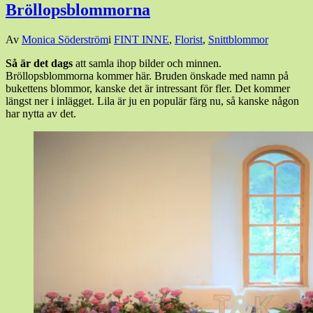
Bröllopsblommorna
Den
Av
Monica Söderström
i
FINT INNE
,
Florist
,
Snittblommor
15
Så är det dags
att samla ihop bilder och minnen.
september,
Bröllopsblommorna kommer här. Bruden önskade med namn på
2017
15
bukettens blommor, kanske det är intressant för fler. Det kommer
september,
längst ner i inlägget. Lila är ju en populär färg nu, så kanske någon
2017
har nytta av det.