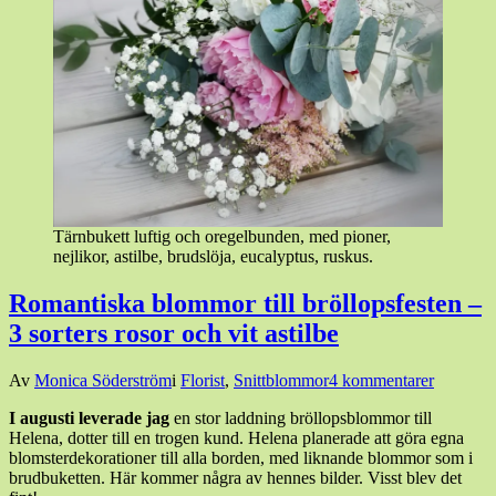
Tärnbukett luftig och oregelbunden, med pioner,
nejlikor, astilbe, brudslöja, eucalyptus, ruskus.
Romantiska blommor till bröllopsfesten –
3 sorters rosor och vit astilbe
Den
Av
Monica Söderström
i
Florist
,
Snittblommor
4 kommentarer
6
I
augusti
leverade
jag
en stor laddning bröllopsblommor till
november,
Helena, dotter till en trogen kund. Helena planerade att göra egna
2018
6
blomsterdekorationer till alla borden, med liknande blommor som i
november,
brudbuketten. Här kommer några av hennes bilder. Visst blev det
2018