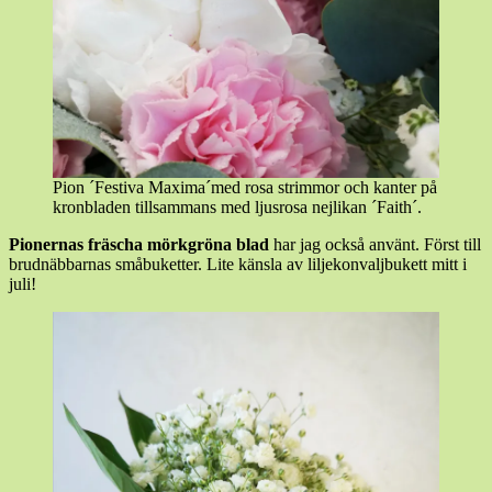
Pion ´Festiva Maxima´med rosa strimmor och kanter på
kronbladen tillsammans med ljusrosa nejlikan ´Faith´.
Pionernas fräscha mörkgröna blad
har jag också använt. Först till
brudnäbbarnas småbuketter. Lite känsla av liljekonvaljbukett mitt i
juli!