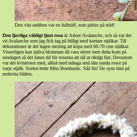
Den vita astilben var en fullträff, som pärlor på tråd!
Den
ljuvliga
väldigt
ljust
rosa
är Adore Avalanche, och så var det
vit Avalanche som jag fick tag på billigt med kortare stjälkar. Till
dekorationer är det ingen mening att köpa med 60-70 cms stjälkar.
Visserligen kan själva blomman då vara större men detta kom på
onsdagen så det fanns tid för rosorna att slå ut riktigt fint. Dessutom
var det kvistrosor med, alltså med många små täta runda rosor på
varje stjälk. Sorten hette Miss Bombastic. Såå fin! De syns bäst på
nedersta bilden.