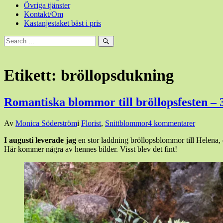
Övriga tjänster
Kontakt/Om
Kastanjestaket bäst i pris
Sök
efter:
Sök
Etikett:
bröllopsdukning
Romantiska blommor till bröllopsfesten – 3 
Den
Av
Monica Söderström
i
Florist
,
Snittblommor
4 kommentarer
6
I
augusti
leverade
jag
en stor laddning bröllopsblommor till Helena, 
november,
Här kommer några av hennes bilder. Visst blev det fint!
2018
6
november,
2018