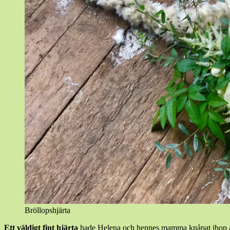
Bröllopshjärta
Ett väldigt fint hjärta
hade Helena och hennes mamma knåpat ihop av ä