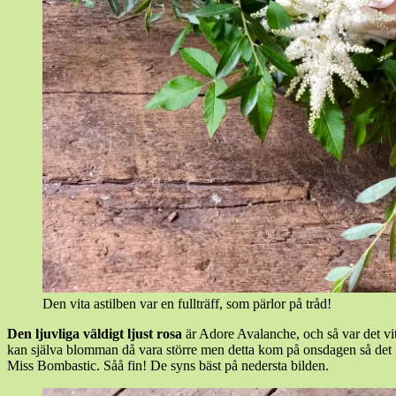
Den vita astilben var en fullträff, som pärlor på tråd!
Den
ljuvliga
väldigt
ljust
rosa
är Adore Avalanche, och så var det vit
kan själva blomman då vara större men detta kom på onsdagen så det fann
Miss Bombastic. Såå fin! De syns bäst på nedersta bilden.