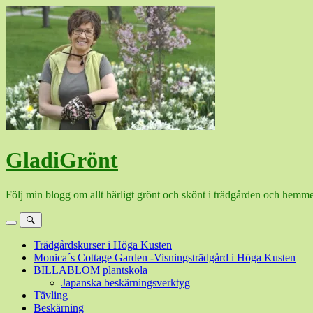
Hoppa
till
innehåll
GladiGrönt
Följ min blogg om allt härligt grönt och skönt i trädgården och hemme
Meny
Sök
Trädgårdskurser i Höga Kusten
Monica´s Cottage Garden -Visningsträdgård i Höga Kusten
BILLABLOM plantskola
Japanska beskärningsverktyg
Tävling
Beskärning