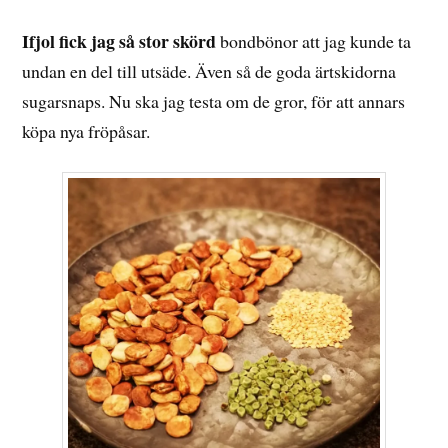
JANUARI,
2021
Ifjol fick jag så stor skörd
bondbönor att jag kunde ta
undan en del till utsäde. Även så de goda ärtskidorna
sugarsnaps. Nu ska jag testa om de gror, för att annars
köpa nya fröpåsar.