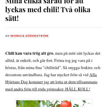
Mina enkla såråd för att
lyckas med chili! Två olika
sätt!
DEN
AV
MONICA SÖDERSTRÖM
28
JANUARI,
2024
Chili kan vara trög att gro
, men på mitt sätt lyckas det
alltid, är enkelt, och går fort. Fröna tog jag vara på i
höstas, från mina fina “chiliträd”. Så snygga frukter, och
dessutom användbara. Jag har mycket frön så vid
Alla
Hjärtans Dag kommer jag att lotta ut dem tillsammans
med andra frön till röda grönsaker. HÅLL KOLL!