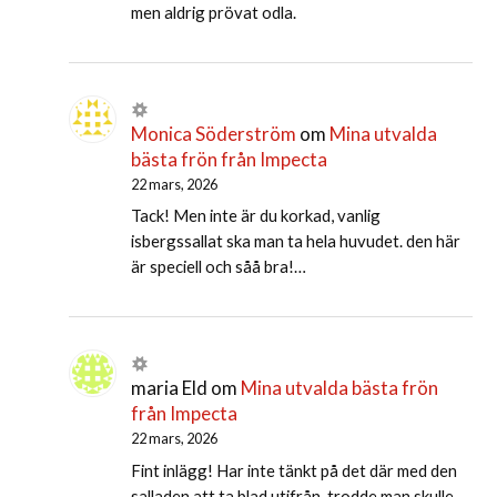
men aldrig prövat odla.
Monica Söderström
om
Mina utvalda
bästa frön från Impecta
22 mars, 2026
Tack! Men inte är du korkad, vanlig
isbergssallat ska man ta hela huvudet. den här
är speciell och såå bra!…
maria Eld
om
Mina utvalda bästa frön
från Impecta
22 mars, 2026
Fint inlägg! Har inte tänkt på det där med den
salladen att ta blad utifrån, trodde man skulle