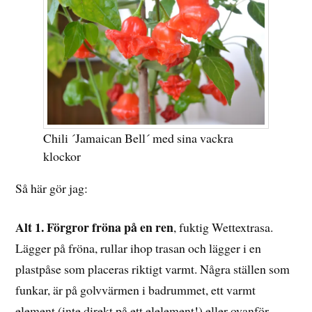
Chili ´Jamaican Bell´ med sina vackra
klockor
Så här gör jag:
Alt 1. Förgror fröna på en ren
, fuktig Wettextrasa.
Lägger på fröna, rullar ihop trasan och lägger i en
plastpåse som placeras riktigt varmt. Några ställen som
funkar, är på golvvärmen i badrummet, ett varmt
element (inte direkt på ett elelement!) eller ovanför