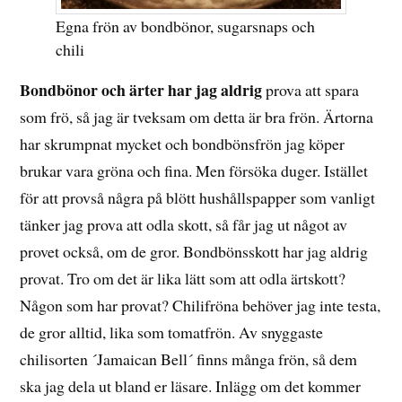
Egna frön av bondbönor, sugarsnaps och
chili
Bondbönor och ärter har jag aldrig
prova att spara
som frö, så jag är tveksam om detta är bra frön. Ärtorna
har skrumpnat mycket och bondbönsfrön jag köper
brukar vara gröna och fina. Men försöka duger. Istället
för att provså några på blött hushållspapper som vanligt
tänker jag prova att odla skott, så får jag ut något av
provet också, om de gror. Bondbönsskott har jag aldrig
provat. Tro om det är lika lätt som att odla ärtskott?
Någon som har provat? Chilifröna behöver jag inte testa,
de gror alltid, lika som tomatfrön. Av snyggaste
chilisorten ´Jamaican Bell´ finns många frön, så dem
ska jag dela ut bland er läsare. Inlägg om det kommer