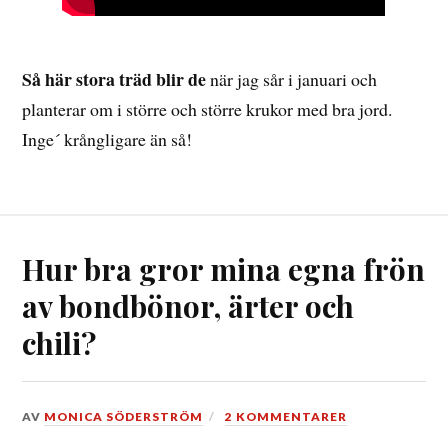
Så här stora träd blir de
när jag sår i januari och
planterar om i större och större krukor med bra jord.
Inge´ krångligare än så!
Hur bra gror mina egna frön
av bondbönor, ärter och
chili?
DEN
AV
MONICA SÖDERSTRÖM
2 KOMMENTARER
25