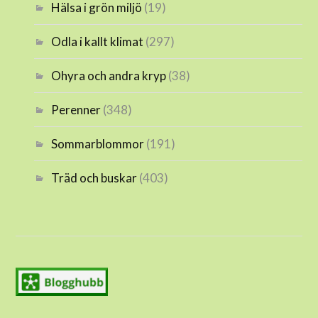
Hälsa i grön miljö
(19)
Odla i kallt klimat
(297)
Ohyra och andra kryp
(38)
Perenner
(348)
Sommarblommor
(191)
Träd och buskar
(403)