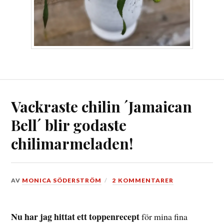
Vackraste chilin ´Jamaican
Bell´ blir godaste
chilimarmeladen!
DEN
AV
MONICA SÖDERSTRÖM
2 KOMMENTARER
6
NOVEMBER,
2020
Nu har jag hittat ett toppenrecept
för mina fina