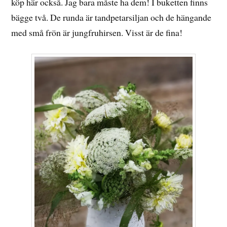
köp här också. Jag bara måste ha dem! I buketten finns
bägge två. De runda är tandpetarsiljan och de hängande
med små frön är jungfruhirsen. Visst är de fina!