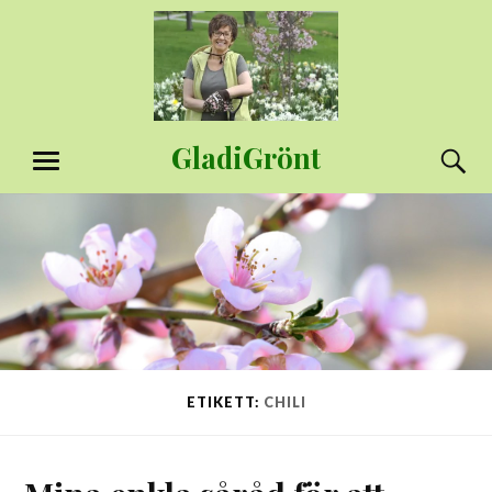
Hoppa
till
innehåll
GladiGrönt
S
MENY
ETIKETT:
CHILI