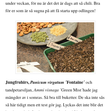
under veckan, för nu är det det är dags att så chili. Bra
för er som är så sugna på att få starta upp odlingen!
Jungfruhirs,
´Fontaine´
Panicum virgatum
och
tandpetarsiljan,
Ammi visnaga
´Green Mist´hade jag
mängder av i somras. Så bra till buketter. De ska inte sås
så här tidigt men ett test gör jag. Lyckas det inte blir det