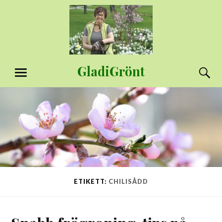
Hoppa
till
innehåll
GladiGrönt
S
MENY
ETIKETT:
CHILISÅDD