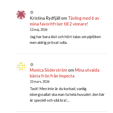
Kristina Rydfjäll
om
Tävling med 6 av
mina favoritfröer till 2 vinnare!
12 maj, 2026
Jag har bara läst och hört talas om piplöken
men aldrig prövat odla.
Monica Söderström
om
Mina utvalda
bästa frön från Impecta
22 mars, 2026
Tack! Men inte är du korkad, vanlig
isbergssallat ska man ta hela huvudet. den här
är speciell och såå bra!…