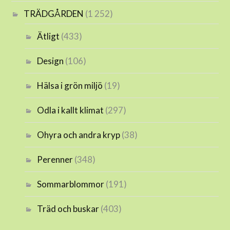
TRÄDGÅRDEN
(1 252)
Ätligt
(433)
Design
(106)
Hälsa i grön miljö
(19)
Odla i kallt klimat
(297)
Ohyra och andra kryp
(38)
Perenner
(348)
Sommarblommor
(191)
Träd och buskar
(403)