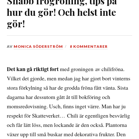
Snabb frögroning, tips på
hur du gör! Och helst inte
gör!
DEN
AV
MONICA SÖDERSTRÖM
8 KOMMENTARER
22
FEBRUARI,
2017
Det kan gå riktigt fort
med groningen av chilifröna.
Vilket det gjorde, men medan jag har gjort bort vinterns
stora förkylning så har de grodda fröna fått vänta. Sista
dagarna har dessutom gått åt till bokföring och
momsredovisning. Usch, finns inget värre. Man har ju
respekt för Skatteverket… Chili är egentligen besvärlig
och får lätt löss, men lockande är den också. Plantorna
växer upp till små buskar med dekorativa frukter. Den