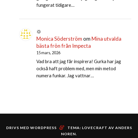
fungerat tidigare…
Monica Söderström
om
Mina utvalda
bästa frön från Impecta
15 mars, 2026
Vad bra att jag får inspirera! Gurka har jag
också haft problem med, men min metod
numera funkar. Jag vattnar…
&
DRIVS MED WORDPRESS
TEMA: LOVECRAFT AV
ANDERS
NOREN
.