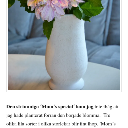
Den strimmiga ´Mom´s special´ kom jag
inte ihåg att
jag hade planterat förrän den började blomma. Tre
olika lila sorter i olika storlekar blir fint ihop. ´Mom´s