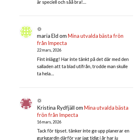
är speciell och såå bra!…
maria Eld
om
Mina utvalda bästa frön
från Impecta
22 mars, 2026
Fint inlägg! Har inte tänkt på det där med den
salladen att ta blad utifrån, trodde man skulle
ta hela…
Kristina Rydfjäll
om
Mina utvalda bästa
frön från Impecta
16 mars, 2026
Tack för tipset. tänker inte ge upp planerar en
gurkgardin därför var jag tidig i år har ju