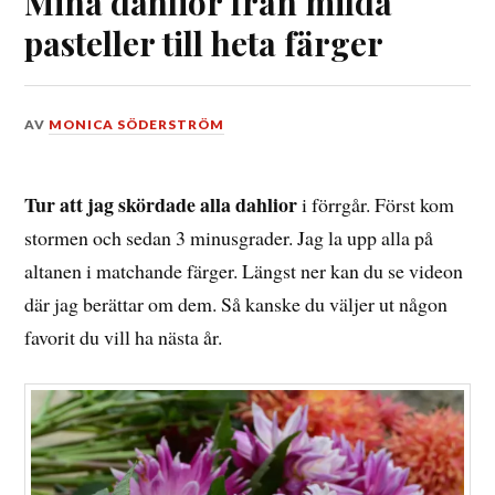
Mina dahlior från milda
pasteller till heta färger
DEN
AV
MONICA SÖDERSTRÖM
30
SEPTEMBER,
2018
Tur att jag skördade alla dahlior
i förrgår. Först kom
stormen och sedan 3 minusgrader. Jag la upp alla på
altanen i matchande färger. Längst ner kan du se videon
där jag berättar om dem. Så kanske du väljer ut någon
favorit du vill ha nästa år.