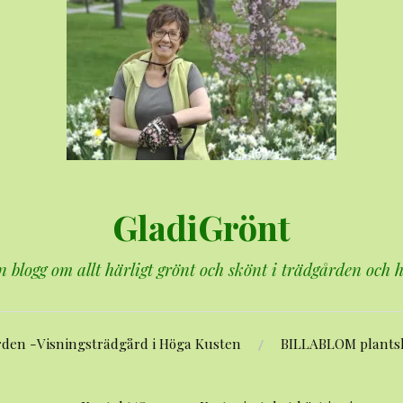
GladiGrönt
n blogg om allt härligt grönt och skönt i trädgården och
rden -Visningsträdgård i Höga Kusten
BILLABLOM plants