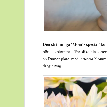
Den strimmiga ´Mom´s special´ ko
började blomma. Tre olika lila sorter 
en Dinner-plate, med jättestor blomma
dragit iväg.