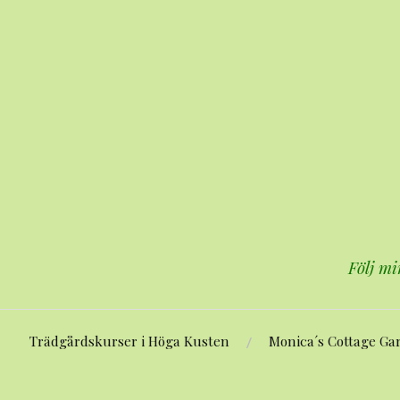
Hoppa
till
innehåll
Följ mi
Trädgårdskurser i Höga Kusten
Monica´s Cottage Ga