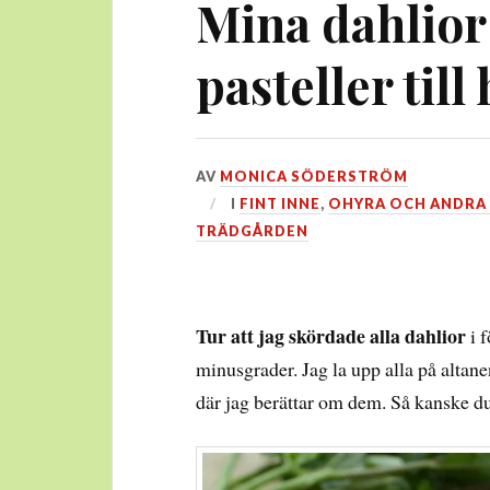
Mina dahlior
pasteller till
DEN
AV
MONICA SÖDERSTRÖM
30
I
FINT INNE
,
OHYRA OCH ANDRA 
SEPTEMBER,
TRÄDGÅRDEN
2018
Tur att jag skördade alla dahlior
i f
minusgrader. Jag la upp alla på altan
där jag berättar om dem. Så kanske du 