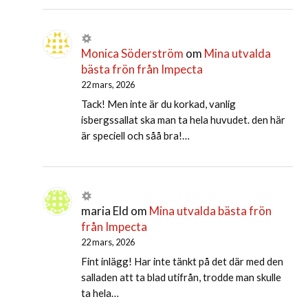
Monica Söderström
om
Mina utvalda
bästa frön från Impecta
22 mars, 2026
Tack! Men inte är du korkad, vanlig
isbergssallat ska man ta hela huvudet. den här
är speciell och såå bra!…
maria Eld
om
Mina utvalda bästa frön
från Impecta
22 mars, 2026
Fint inlägg! Har inte tänkt på det där med den
salladen att ta blad utifrån, trodde man skulle
ta hela…