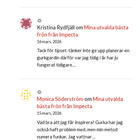
Kristina Rydfjäll
om
Mina utvalda bästa
frön från Impecta
16 mars, 2026
Tack för tipset. tänker inte ge upp planerar en
gurkgardin därför var jag tidig i år har ju
fungerat tidigare…
Monica Söderström
om
Mina utvalda
bästa frön från Impecta
15 mars, 2026
Vad bra att jag får inspirera! Gurka har jag
också haft problem med, men min metod
numera funkar. Jag vattnar…