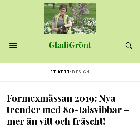
Hoppa
till
innehåll
GladiGrönt
S
MENY
ETIKETT:
DESIGN
Formexmässan 2019: Nya
trender med 80-talsvibbar –
mer än vitt och fräscht!