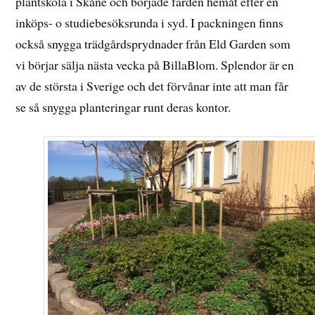
plantskola i Skåne och började färden hemåt efter en
inköps- o studiebesöksrunda i syd. I packningen finns
också snygga trädgårdsprydnader från Eld Garden som
vi börjar sälja nästa vecka på BillaBlom. Splendor är en
av de största i Sverige och det förvånar inte att man får
se så snygga planteringar runt deras kontor.