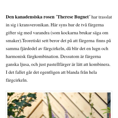
20
AUGUSTI,
2014
Den kanadensiska rosen ´Therese Bugnet´
har trasslat
in sig i kransveronikan. Här syns hur de två färgerna
gifter sig med varandra (som kockarna brukar säga om
smaker).Teoretiskt sett beror det på att färgerna finns på
samma fjärdedel av färgcirkeln, då blir det en lugn och
harmonisk färgkombination. Dessutom är färgerna
ganska ljusa, och just pastellfärger är lätt att kombinera.
I det fallet går det egentligen att blanda från hela
färgcirkeln.