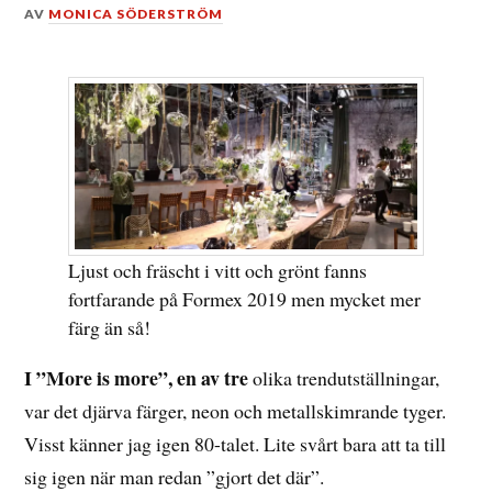
DEN
AV
MONICA SÖDERSTRÖM
20
JANUARI,
2019
Ljust och fräscht i vitt och grönt fanns
fortfarande på Formex 2019 men mycket mer
färg än så!
I ”More is more”, en av tre
olika trendutställningar,
var det djärva färger, neon och metallskimrande tyger.
Visst känner jag igen 80-talet. Lite svårt bara att ta till
sig igen när man redan ”gjort det där”.