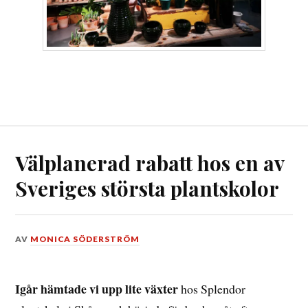
Välplanerad rabatt hos en av
Sveriges största plantskolor
DEN
AV
MONICA SÖDERSTRÖM
3
MAJ,
2018
Igår hämtade vi upp lite växter
hos Splendor