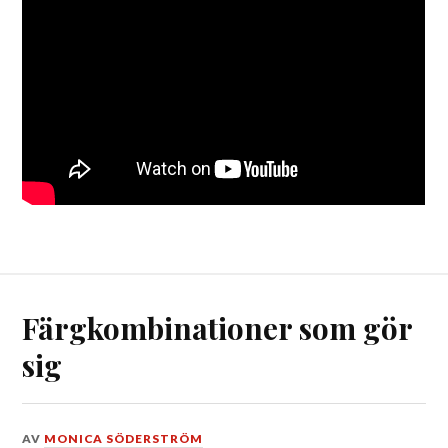
Färgkombinationer som gör
sig
DEN
AV
MONICA SÖDERSTRÖM