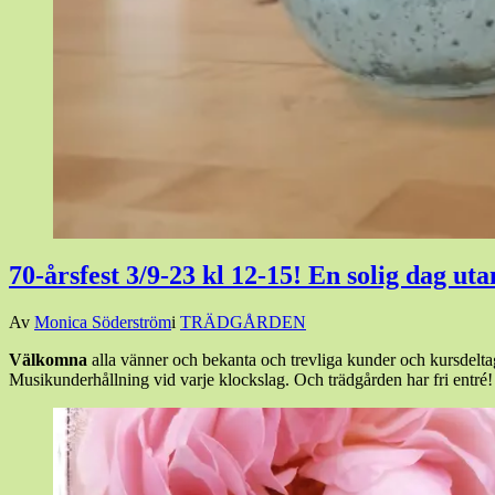
70-årsfest 3/9-23 kl 12-15! En solig dag ut
Den
Av
Monica Söderström
i
TRÄDGÅRDEN
29
Välkomna
alla vänner och bekanta och trevliga kunder och kursdeltag
augusti,
Musikunderhållning vid varje klockslag. Och trädgården har fri entré!
2023
2
september,
2023