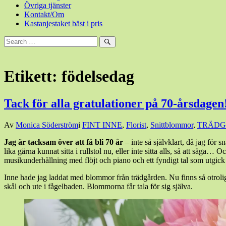
Övriga tjänster
Kontakt/Om
Kastanjestaket bäst i pris
Sök
efter:
Sök
Etikett:
födelsedag
Tack för alla gratulationer på 70-årsdagen
Den
Av
Monica Söderström
i
FINT INNE
,
Florist
,
Snittblommor
,
TRÄDG
7
Jag är tacksam över att få bli 70 år
– inte så självklart, då jag fö
september,
lika gärna kunnat sitta i rullstol nu, eller inte sitta alls, så att sä
2023
7
musikunderhållning med flöjt och piano och ett fyndigt tal som utgick 
september,
2023
Inne hade jag laddat med blommor från trädgården. Nu finns så otroligt
skål och ute i fågelbaden. Blommorna får tala för sig själva.