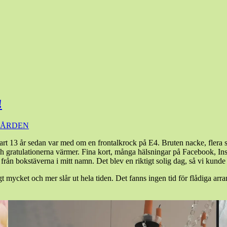
!
ÅRDEN
r snart 13 år sedan var med om en frontalkrock på E4. Bruten nacke, fle
ga… Och gratulationerna värmer. Fina kort, många hälsningar på Facebook, I
från bokstäverna i mitt namn. Det blev en riktigt solig dag, så vi kund
 mycket och mer slår ut hela tiden. Det fanns ingen tid för flådiga arr