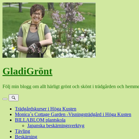
Hoppa
till
innehåll
GladiGrönt
Följ min blogg om allt härligt grönt och skönt i trädgården och hemme
Meny
Sök
Trädgårdskurser i Höga Kusten
Monica´s Cottage Garden -Visningsträdgård i Höga Kusten
BILLABLOM plantskola
Japanska beskärningsverktyg
Tävling
Beskärning