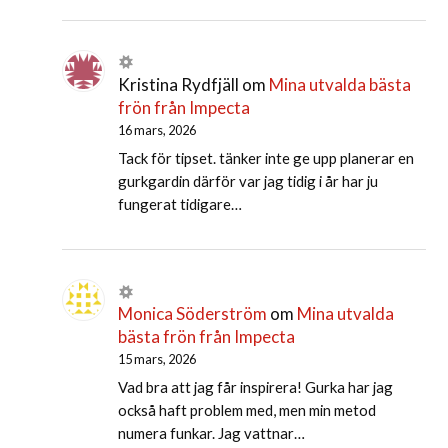
Kristina Rydfjäll
om
Mina utvalda bästa
frön från Impecta
16 mars, 2026
Tack för tipset. tänker inte ge upp planerar en
gurkgardin därför var jag tidig i år har ju
fungerat tidigare…
Monica Söderström
om
Mina utvalda
bästa frön från Impecta
15 mars, 2026
Vad bra att jag får inspirera! Gurka har jag
också haft problem med, men min metod
numera funkar. Jag vattnar…