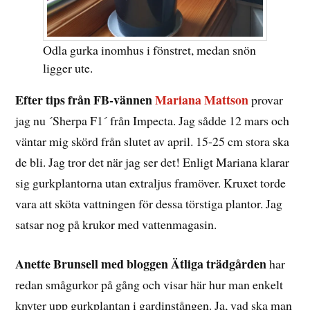
Odla gurka inomhus i fönstret, medan snön
ligger ute.
Efter tips från FB-vännen
Mariana Mattson
provar
jag nu ´Sherpa F1´ från Impecta. Jag sådde 12 mars och
väntar mig skörd från slutet av april. 15-25 cm stora ska
de bli. Jag tror det när jag ser det! Enligt Mariana klarar
sig gurkplantorna utan extraljus framöver. Kruxet torde
vara att sköta vattningen för dessa törstiga plantor. Jag
satsar nog på krukor med vattenmagasin.
Anette Brunsell med bloggen Ätliga trädgården
har
redan smågurkor på gång och visar här hur man enkelt
knyter upp gurkplantan i gardinstången. Ja, vad ska man