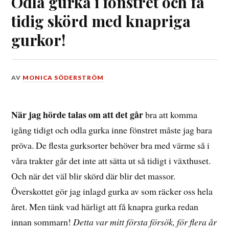
Odla gurka i fönstret och få
tidig skörd med knapriga
gurkor!
DEN
AV
MONICA SÖDERSTRÖM
6
MARS,
2024
När jag hörde talas om att det går
bra att komma
igång tidigt och odla gurka inne fönstret måste jag bara
pröva. De flesta gurksorter behöver bra med värme så i
våra trakter går det inte att sätta ut så tidigt i växthuset.
Och när det väl blir skörd där blir det massor.
Överskottet gör jag inlagd gurka av som räcker oss hela
året. Men tänk vad härligt att få knapra gurka redan
innan sommarn!
Detta var mitt första försök, för flera år