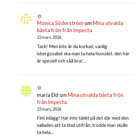
Monica Söderström
om
Mina utvalda
bästa frön från Impecta
22 mars, 2026
Tack! Men inte är du korkad, vanlig
isbergssallat ska man ta hela huvudet. den här
är speciell och såå bra!…
maria Eld
om
Mina utvalda bästa frön
från Impecta
22 mars, 2026
Fint inlägg! Har inte tänkt på det där med den
salladen att ta blad utifrån, trodde man skulle
ta hela…