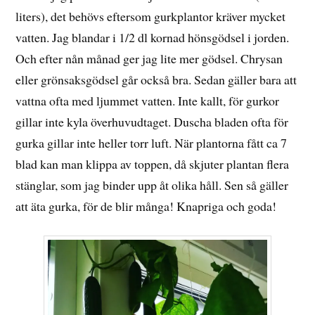
liters), det behövs eftersom gurkplantor kräver mycket
vatten. Jag blandar i 1/2 dl kornad hönsgödsel i jorden.
Och efter nån månad ger jag lite mer gödsel. Chrysan
eller grönsaksgödsel går också bra. Sedan gäller bara att
vattna ofta med ljummet vatten. Inte kallt, för gurkor
gillar inte kyla överhuvudtaget. Duscha bladen ofta för
gurka gillar inte heller torr luft. När plantorna fått ca 7
blad kan man klippa av toppen, då skjuter plantan flera
stänglar, som jag binder upp åt olika håll. Sen så gäller
att äta gurka, för de blir många! Knapriga och goda!