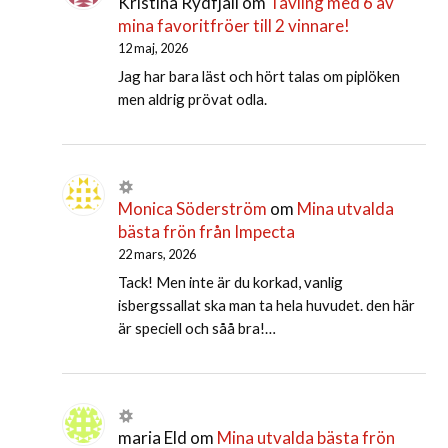
Kristina Rydfjäll
om
Tävling med 6 av
mina favoritfröer till 2 vinnare!
12 maj, 2026
Jag har bara läst och hört talas om piplöken
men aldrig prövat odla.
Monica Söderström
om
Mina utvalda
bästa frön från Impecta
22 mars, 2026
Tack! Men inte är du korkad, vanlig
isbergssallat ska man ta hela huvudet. den här
är speciell och såå bra!…
maria Eld
om
Mina utvalda bästa frön