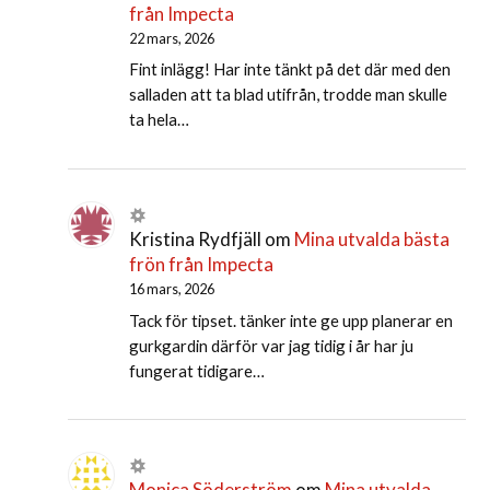
från Impecta
22 mars, 2026
Fint inlägg! Har inte tänkt på det där med den
salladen att ta blad utifrån, trodde man skulle
ta hela…
Kristina Rydfjäll
om
Mina utvalda bästa
frön från Impecta
16 mars, 2026
Tack för tipset. tänker inte ge upp planerar en
gurkgardin därför var jag tidig i år har ju
fungerat tidigare…
Monica Söderström
om
Mina utvalda