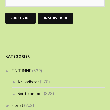
KATEGORIER
FINT INNE
(539)
Krukväxter
(170)
Snittblommor
(323)
Florist
(302)