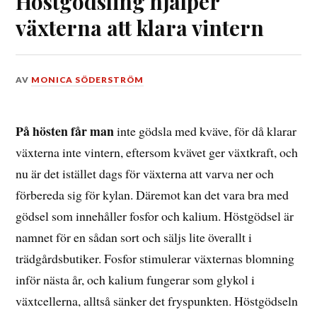
Höstgödsling hjälper
växterna att klara vintern
DEN
AV
MONICA SÖDERSTRÖM
26
AUGUSTI,
2015
På hösten får man
inte gödsla med kväve, för då klarar
växterna inte vintern, eftersom kvävet ger växtkraft, och
nu är det istället dags för växterna att varva ner och
förbereda sig för kylan. Däremot kan det vara bra med
gödsel som innehåller fosfor och kalium. Höstgödsel är
namnet för en sådan sort och säljs lite överallt i
trädgårdsbutiker. Fosfor stimulerar växternas blomning
inför nästa år, och kalium fungerar som glykol i
växtcellerna, alltså sänker det fryspunkten. Höstgödseln