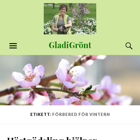
Hoppa
till
innehåll
GladiGrönt
S
MENY
ETIKETT:
FÖRBERED FÖR VINTERN