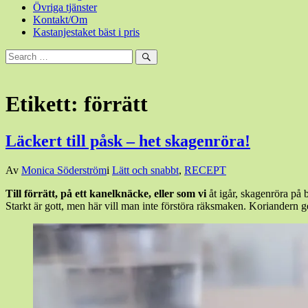
Övriga tjänster
Kontakt/Om
Kastanjestaket bäst i pris
Sök
efter:
Sök
Etikett:
förrätt
Läckert till påsk – het skagenröra!
Den
Av
Monica Söderström
i
Lätt och snabbt
,
RECEPT
16
Till förrätt, på ett kanelknäcke, eller som vi
åt igår, skagenröra på
april,
Starkt är gott, men här vill man inte förstöra räksmaken. Koriandern
2025
15
april,
2025