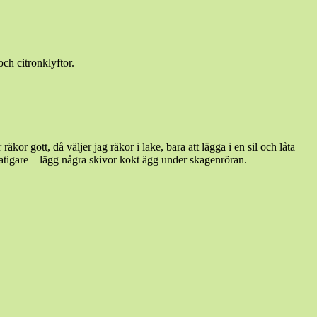
ch citronklyftor.
or gott, då väljer jag räkor i lake, bara att lägga i en sil och låta
t matigare – lägg några skivor kokt ägg under skagenröran.