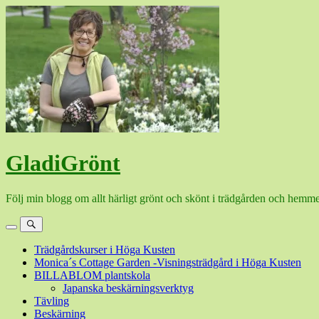
Hoppa
till
innehåll
GladiGrönt
Följ min blogg om allt härligt grönt och skönt i trädgården och hemme
Meny
Sök
Trädgårdskurser i Höga Kusten
Monica´s Cottage Garden -Visningsträdgård i Höga Kusten
BILLABLOM plantskola
Japanska beskärningsverktyg
Tävling
Beskärning