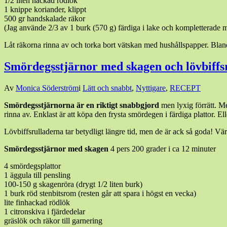
1/2 liten hackad rödlök
1 knippe koriander, klippt
500 gr handskalade räkor
(Jag använde 2/3 av 1 burk (570 g) färdiga i lake och kompletterade me
Låt räkorna rinna av och torka bort vätskan med hushållspapper. Bland
Smördegsstjärnor med skagen och lövbiffsru
Den
Av
Monica Söderström
i
Lätt och snabbt
,
Nyttigare
,
RECEPT
29
Smördegsstjärnorna är en riktigt snabbgjord
men lyxig förrätt. Me
december,
rinna av. Enklast är att köpa den frysta smördegen i färdiga plattor. El
2023
19
januari,
Lövbiffsrulladerna tar betydligt längre tid, men de är ack så goda! Värt 
2024
Smördegsstjärnor med skagen
4 pers 200 grader i ca 12 minuter
4 smördegsplattor
1 äggula till pensling
100-150 g skagenröra (drygt 1/2 liten burk)
1 burk röd stenbitsrom (resten går att spara i högst en vecka)
lite finhackad rödlök
1 citronskiva i fjärdedelar
gräslök och räkor till garnering