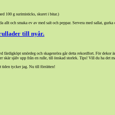
d 100 g surimisticks, skuret i bitar.)
a allt och smaka ev av med salt och peppar. Servera med sallat, gurka o
llader till nyår.
d färdigköpt smördeg och skagenröra går detta rekordfort. För dekor är räk
ler skär själv upp från en rulle, till önskad storlek. Tips! Vill du ha de
tiden tycker jag. Nu till förrätten!