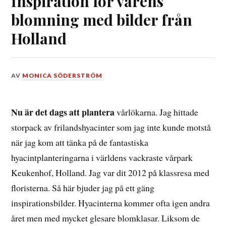
Inspiration för vårens
blomning med bilder från
Holland
DEN
AV
MONICA SÖDERSTRÖM
26
SEPTEMBER,
2018
Nu är det dags att plantera
vårlökarna. Jag hittade
storpack av frilandshyacinter som jag inte kunde motstå
när jag kom att tänka på de fantastiska
hyacintplanteringarna i världens vackraste vårpark
Keukenhof, Holland. Jag var dit 2012 på klassresa med
floristerna. Så här bjuder jag på ett gäng
inspirationsbilder. Hyacinterna kommer ofta igen andra
året men med mycket glesare blomklasar. Liksom de