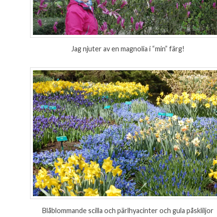
Jag njuter av en magnolia i “min” färg!
Blåblommande scilla och pärlhyacinter och gula påskliljor