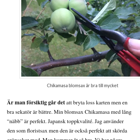
Chikamasa blomsax är bra till mycket
Är man försiktig går det
att bryta loss karten men en
bra sekatör är bättre. Min blomsax Chikamasa med lång
“näbb” är perfekt. Japansk toppkvalité. Jag använder
den som floristsax men den är också perfekt att skörda
grönsaker med. Man kommer åt så bra. Vi har några