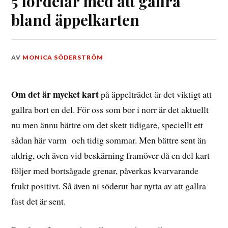
5 fördelar med att gallra
bland äppelkarten
DEN
AV
MONICA SÖDERSTRÖM
21
JULI,
2018
Om det är mycket kart
på äppelträdet är det viktigt att
gallra bort en del. För oss som bor i norr är det aktuellt
nu men ännu bättre om det skett tidigare, speciellt ett
sådan här varm och tidig sommar. Men bättre sent än
aldrig, och även vid beskärning framöver då en del kart
följer med bortsågade grenar, påverkas kvarvarande
frukt positivt. Så även ni söderut har nytta av att gallra
fast det är sent.