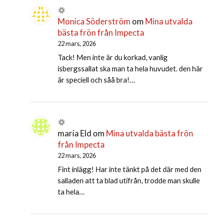
Monica Söderström
om
Mina utvalda
bästa frön från Impecta
22 mars, 2026
Tack! Men inte är du korkad, vanlig
isbergssallat ska man ta hela huvudet. den här
är speciell och såå bra!…
maria Eld
om
Mina utvalda bästa frön
från Impecta
22 mars, 2026
Fint inlägg! Har inte tänkt på det där med den
salladen att ta blad utifrån, trodde man skulle
ta hela…