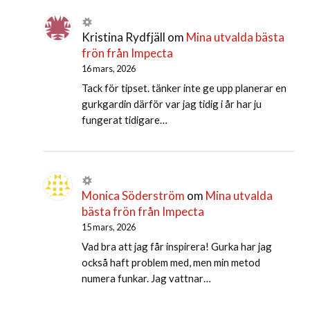
Kristina Rydfjäll
om
Mina utvalda bästa
frön från Impecta
16 mars, 2026
Tack för tipset. tänker inte ge upp planerar en
gurkgardin därför var jag tidig i år har ju
fungerat tidigare…
Monica Söderström
om
Mina utvalda
bästa frön från Impecta
15 mars, 2026
Vad bra att jag får inspirera! Gurka har jag
också haft problem med, men min metod
numera funkar. Jag vattnar…