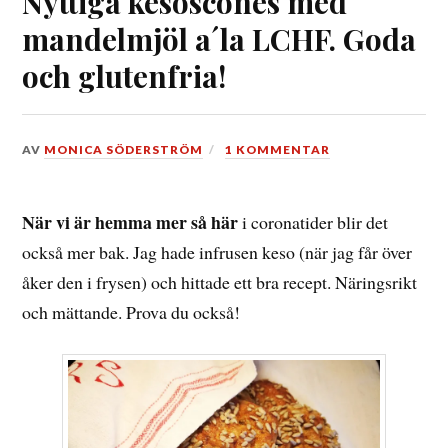
Nyttiga kesoscones med
mandelmjöl a´la LCHF. Goda
och glutenfria!
DEN
AV
MONICA SÖDERSTRÖM
1 KOMMENTAR
21
MAJ,
2020
När vi är hemma mer så här
i coronatider blir det
också mer bak. Jag hade infrusen keso (när jag får över
åker den i frysen) och hittade ett bra recept. Näringsrikt
och mättande. Prova du också!