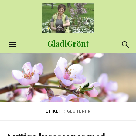
Hoppa
till
innehåll
GladiGrönt
S
MENY
ETIKETT:
GLUTENFR