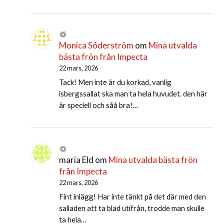
Monica Söderström
om
Mina utvalda
bästa frön från Impecta
22 mars, 2026
Tack! Men inte är du korkad, vanlig
isbergssallat ska man ta hela huvudet. den här
är speciell och såå bra!…
maria Eld
om
Mina utvalda bästa frön
från Impecta
22 mars, 2026
Fint inlägg! Har inte tänkt på det där med den
salladen att ta blad utifrån, trodde man skulle
ta hela…