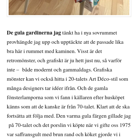
De gula gardinerna jag
tänkt ha i nya sovrummet
provhängde jag upp och upptäckte att de passade lika
bra här i rummet med kaminen. Visst är det
retromönster, och grafiskt är ju hett just nu, så varför
inte – både modernt och gammaldags. Grafiska
mönster kan vi också hitta i 20-talets Art Déco-stil som
många designers tar idéer ifrån. Och de gamla
fönsterlamporna som vi fann i källaren efter husköpet
känns som att de kanske är från 70-talet. Klart att de ska
fortsätta att följa med. Den varma gula färgen gillade jag
på 70-talet och det porslin vi köpte när vi gifte oss 1975
var saffransgult med brun rand och köket gjorde vi i