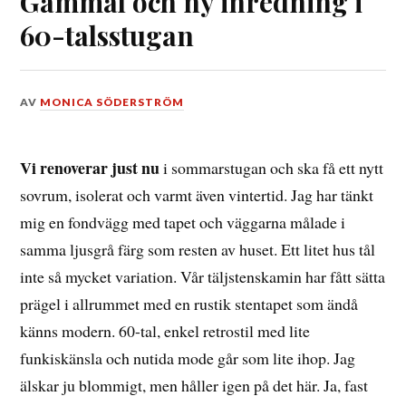
Gammal och ny inredning i
60-talsstugan
DEN
AV
MONICA SÖDERSTRÖM
27
FEBRUARI,
2016
Vi renoverar just nu
i sommarstugan och ska få ett nytt
sovrum, isolerat och varmt även vintertid. Jag har tänkt
mig en fondvägg med tapet och väggarna målade i
samma ljusgrå färg som resten av huset. Ett litet hus tål
inte så mycket variation. Vår täljstenskamin har fått sätta
prägel i allrummet med en rustik stentapet som ändå
känns modern. 60-tal, enkel retrostil med lite
funkiskänsla och nutida mode går som lite ihop. Jag
älskar ju blommigt, men håller igen på det här. Ja, fast