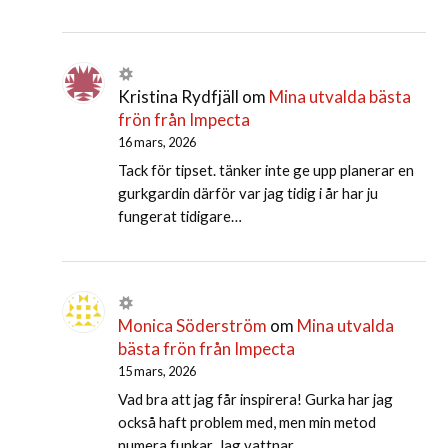
Kristina Rydfjäll
om
Mina utvalda bästa
frön från Impecta
16 mars, 2026
Tack för tipset. tänker inte ge upp planerar en
gurkgardin därför var jag tidig i år har ju
fungerat tidigare…
Monica Söderström
om
Mina utvalda
bästa frön från Impecta
15 mars, 2026
Vad bra att jag får inspirera! Gurka har jag
också haft problem med, men min metod
numera funkar. Jag vattnar…