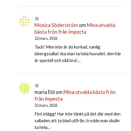
Monica Söderström
om
Mina utvalda
bästa frön från Impecta
22 mars, 2026
Tack! Men inte är du korkad, vanlig
isbergssallat ska man ta hela huvudet. den här
är speciell och såå bra!…
maria Eld
om
Mina utvalda bästa frön
från Impecta
22 mars, 2026
Fint inlägg! Har inte tänkt på det där med den
salladen att ta blad utifrån, trodde man skulle
ta hela…