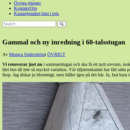
Övriga tjänster
Kontakt/Om
Kastanjestaket bäst i pris
Sök
efter:
Sök
Gammal och ny inredning i 60-talsstugan
Den
Av
Monica Söderström
i
ÖVRIGT
27
Vi renoverar just nu
i sommarstugan och ska få ett nytt sovrum, isol
februari,
litet hus tål inte så mycket variation. Vår täljstenskamin har fått sät
2016
ihop. Jag älskar ju blommigt, men håller igen på det här. Ja, fast bara