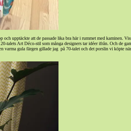
ch upptäckte att de passade lika bra här i rummet med kaminen. Visst är 
0-talets Art Déco-stil som många designers tar idéer ifrån. Och de ga
. Den varma gula färgen gillade jag på 70-talet och det porslin vi köpte n