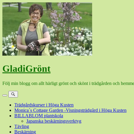
Hoppa
till
innehåll
GladiGrönt
Följ min blogg om allt härligt grönt och skönt i trädgården och hemme
Meny
Sök
Trädgårdskurser i Höga Kusten
Monica´s Cottage Garden -Visningsträdgård i Höga Kusten
BILLABLOM plantskola
Japanska beskärningsverktyg
Tävling
Beskärning