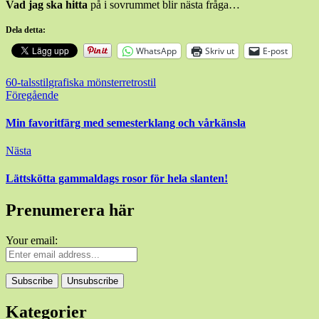
Vad jag ska hitta
på i sovrummet blir nästa fråga…
Dela detta:
WhatsApp
Skriv ut
E-post
60-talsstil
grafiska mönster
retrostil
Inläggsnavigering
Föregående
Min favoritfärg med semesterklang och vårkänsla
Nästa
Lättskötta gammaldags rosor för hela slanten!
Prenumerera här
Your email:
Kategorier