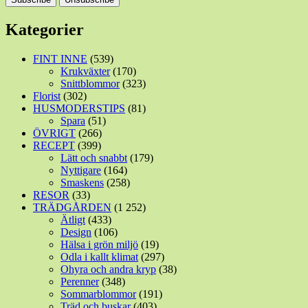
Kategorier
FINT INNE
(539)
Krukväxter
(170)
Snittblommor
(323)
Florist
(302)
HUSMODERSTIPS
(81)
Spara
(51)
ÖVRIGT
(266)
RECEPT
(399)
Lätt och snabbt
(179)
Nyttigare
(164)
Smaskens
(258)
RESOR
(33)
TRÄDGÅRDEN
(1 252)
Ätligt
(433)
Design
(106)
Hälsa i grön miljö
(19)
Odla i kallt klimat
(297)
Ohyra och andra kryp
(38)
Perenner
(348)
Sommarblommor
(191)
Träd och buskar
(403)