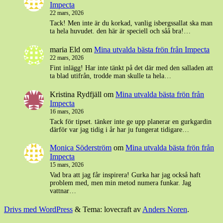
Impecta
22 mars, 2026
Tack! Men inte är du korkad, vanlig isbergssallat ska man
ta hela huvudet. den här är speciell och såå bra!…
maria Eld
om
Mina utvalda bästa frön från Impecta
22 mars, 2026
Fint inlägg! Har inte tänkt på det där med den salladen att
ta blad utifrån, trodde man skulle ta hela…
Kristina Rydfjäll
om
Mina utvalda bästa frön från
Impecta
16 mars, 2026
Tack för tipset. tänker inte ge upp planerar en gurkgardin
därför var jag tidig i år har ju fungerat tidigare…
Monica Söderström
om
Mina utvalda bästa frön från
Impecta
15 mars, 2026
Vad bra att jag får inspirera! Gurka har jag också haft
problem med, men min metod numera funkar. Jag
vattnar…
Drivs med WordPress
&
Tema: lovecraft av
Anders Noren
.