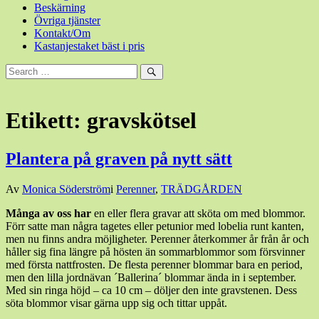
Beskärning
Övriga tjänster
Kontakt/Om
Kastanjestaket bäst i pris
Sök
efter:
Sök
Etikett:
gravskötsel
Plantera på graven på nytt sätt
Den
Av
Monica Söderström
i
Perenner
,
TRÄDGÅRDEN
30
Många av oss har
en eller flera gravar att sköta om med blommor.
maj,
Förr satte man några tagetes eller petunior med lobelia runt kanten,
2016
30
men nu finns andra möjligheter. Perenner återkommer år från år och
maj,
håller sig fina längre på hösten än sommarblommor som försvinner
2016
med första nattfrosten. De flesta perenner blommar bara en period,
men den lilla jordnävan ´Ballerina´ blommar ända in i september.
Med sin ringa höjd – ca 10 cm – döljer den inte gravstenen. Dess
söta blommor visar gärna upp sig och tittar uppåt.