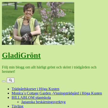
Hoppa
till
innehåll
GladiGrönt
Följ min blogg om allt härligt grönt och skönt i trädgården och
hemmet!
Meny
Sök
Trädgårdskurser i Höga Kusten
Monica´s Cottage Garden -Visningsträdgård i Höga Kusten
BILLABLOM plantskola
Japanska beskärningsverktyg
Tävling