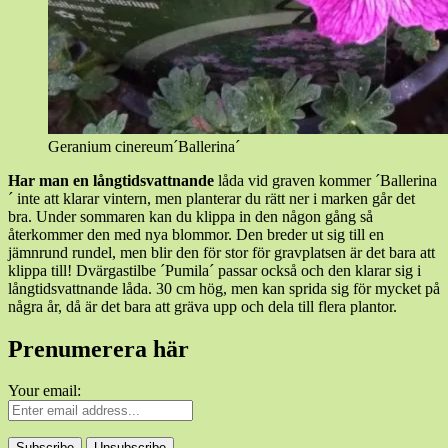
Geranium cinereum´Ballerina´
Har man en långtidsvattnande
låda vid graven kommer ´Ballerina
´ inte att klarar vintern, men planterar du rätt ner i marken går det
bra. Under sommaren kan du klippa in den någon gång så
återkommer den med nya blommor. Den breder ut sig till en
jämnrund rundel, men blir den för stor för gravplatsen är det bara att
klippa till! Dvärgastilbe ´Pumila´ passar också och den klarar sig i
långtidsvattnande låda. 30 cm hög, men kan sprida sig för mycket på
några år, då är det bara att gräva upp och dela till flera plantor.
Prenumerera här
Your email: