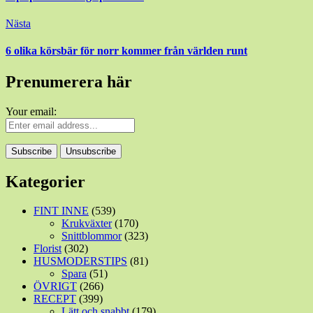
Nästa
6 olika körsbär för norr kommer från världen runt
Prenumerera här
Your email:
Kategorier
FINT INNE
(539)
Krukväxter
(170)
Snittblommor
(323)
Florist
(302)
HUSMODERSTIPS
(81)
Spara
(51)
ÖVRIGT
(266)
RECEPT
(399)
Lätt och snabbt
(179)