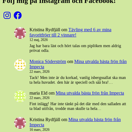
Följ mig på Instagram och Facebook!
Instagram
Facebook
Kristina Rydfjäll
om
Tävling med 6 av mina
favoritfröer till 2 vinnare!
12 maj, 2026
Jag har bara läst och hört talas om piplöken men aldrig
prövat odla.
Monica Söderström
om
Mina utvalda bästa frön från
Impecta
22 mars, 2026
Tack! Men inte är du korkad, vanlig isbergssallat ska man
ta hela huvudet. den här är speciell och såå bra!…
maria Eld
om
Mina utvalda bästa frön från Impecta
22 mars, 2026
Fint inlägg! Har inte tänkt på det där med den salladen att
ta blad utifrån, trodde man skulle ta hela…
Kristina Rydfjäll
om
Mina utvalda bästa frön från
Impecta
16 mars, 2026