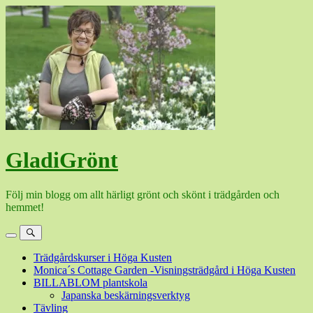
Hoppa
till
innehåll
GladiGrönt
Följ min blogg om allt härligt grönt och skönt i trädgården och
hemmet!
Meny
Sök
Trädgårdskurser i Höga Kusten
Monica´s Cottage Garden -Visningsträdgård i Höga Kusten
BILLABLOM plantskola
Japanska beskärningsverktyg
Tävling