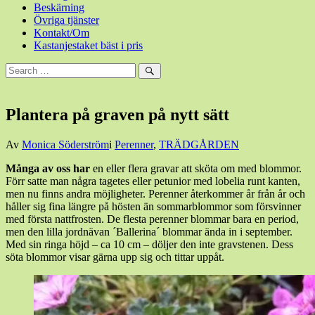
Beskärning
Övriga tjänster
Kontakt/Om
Kastanjestaket bäst i pris
Sök
efter:
Sök
Plantera på graven på nytt sätt
Den
Av
Monica Söderström
i
Perenner
,
TRÄDGÅRDEN
30
Många av oss har
en eller flera gravar att sköta om med blommor.
maj,
Förr satte man några tagetes eller petunior med lobelia runt kanten,
2016
30
men nu finns andra möjligheter. Perenner återkommer år från år och
maj,
håller sig fina längre på hösten än sommarblommor som försvinner
2016
med första nattfrosten. De flesta perenner blommar bara en period,
men den lilla jordnävan ´Ballerina´ blommar ända in i september.
Med sin ringa höjd – ca 10 cm – döljer den inte gravstenen. Dess
söta blommor visar gärna upp sig och tittar uppåt.