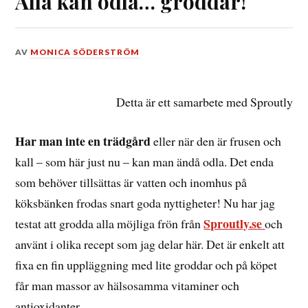
Alla kan odla… groddar!
DEN
AV
MONICA SÖDERSTRÖM
16
APRIL,
2019
Detta är ett samarbete med Sproutly
Har man inte en trädgård
eller när den är frusen och
kall – som här just nu – kan man ändå odla. Det enda
som behöver tillsättas är vatten och inomhus på
köksbänken frodas snart goda nyttigheter! Nu har jag
Sproutly.se
testat att grodda alla möjliga frön från
och
använt i olika recept som jag delar här. Det är enkelt att
fixa en fin uppläggning med lite groddar och på köpet
får man massor av hälsosamma vitaminer och
antioxidanter.