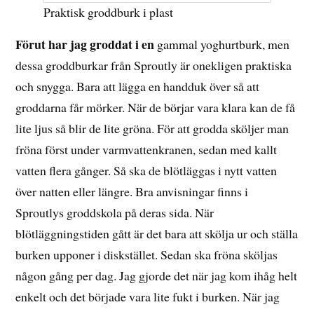
Praktisk groddburk i plast
Förut har jag groddat i en
gammal yoghurtburk, men
dessa groddburkar från Sproutly är onekligen praktiska
och snygga. Bara att lägga en handduk över så att
groddarna får mörker. När de börjar vara klara kan de få
lite ljus så blir de lite gröna. För att grodda sköljer man
fröna först under varmvattenkranen, sedan med kallt
vatten flera gånger. Så ska de blötläggas i nytt vatten
över natten eller längre. Bra anvisningar finns i
Sproutlys groddskola på deras sida. När
blötläggningstiden gått är det bara att skölja ur och ställa
burken upponer i diskstället. Sedan ska fröna sköljas
någon gång per dag. Jag gjorde det när jag kom ihåg helt
enkelt och det började vara lite fukt i burken. När jag