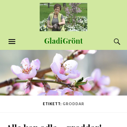
Hoppa
till
innehåll
GladiGrönt
S
MENY
ETIKETT:
GRODDAR