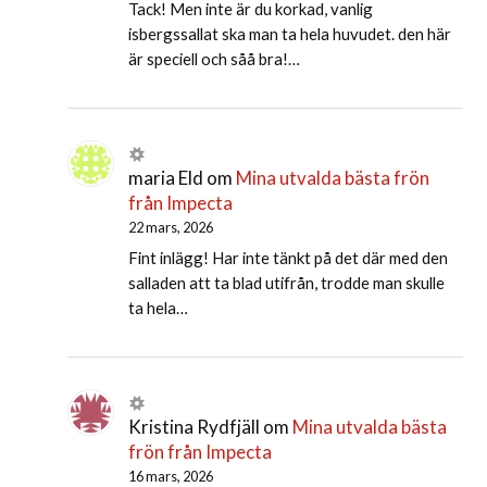
Tack! Men inte är du korkad, vanlig
isbergssallat ska man ta hela huvudet. den här
är speciell och såå bra!…
maria Eld
om
Mina utvalda bästa frön
från Impecta
22 mars, 2026
Fint inlägg! Har inte tänkt på det där med den
salladen att ta blad utifrån, trodde man skulle
ta hela…
Kristina Rydfjäll
om
Mina utvalda bästa
frön från Impecta
16 mars, 2026