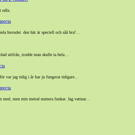
t odla.
mpecta
hela huvudet. den här är speciell och såå bra!…
 blad utifrån, trodde man skulle ta hela…
cta
för var jag tidig i år har ju fungerat tidigare…
mpecta
blem med, men min metod numera funkar. Jag vattnar…