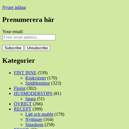
Inläggsnavigering
Nyare inlägg
Prenumerera här
Your email:
Kategorier
FINT INNE
(539)
Krukväxter
(170)
Snittblommor
(323)
Florist
(302)
HUSMODERSTIPS
(81)
Spara
(51)
ÖVRIGT
(266)
RECEPT
(399)
Lätt och snabbt
(179)
Nyttigare
(164)
Smaskens
(258)