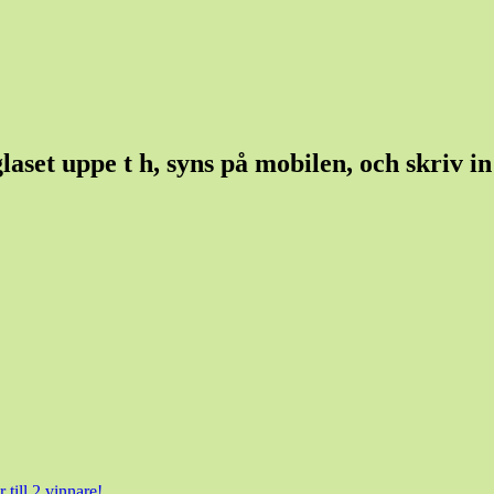
set uppe t h, syns på mobilen, och skriv in e
 till 2 vinnare!