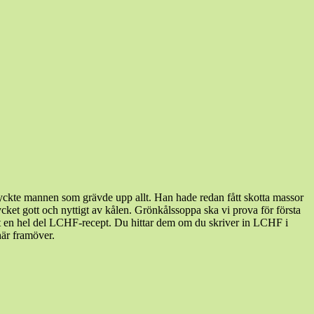
g tyckte mannen som grävde upp allt. Han hade redan fått skotta massor
mycket gott och nyttigt av kålen. Grönkålssoppa ska vi prova för första
t ut en hel del LCHF-recept. Du hittar dem om du skriver in LCHF i
här framöver.