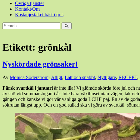
Övriga tjänster
Kontakt/Om
Kastanjestaket bäst i pris
Sök
efter:
Sök
Etikett:
grönkål
Nyskördade grönsaker!
Den
Av
Monica Söderström
i
Ätligt
,
Lätt och snabbt
,
Nyttigare
,
RECEPT
,
25
Färsk svartkål i januari
är inte illa! Vi glömde skörda före jul och 
januari,
av snö vid sommarstugan i år. Inte bara växthuset utan vägen, tak och a
2018
gången och kanske vi gör vår vanliga goda LCHF-paj. En av de godas
sökrutan längst upp. Och en god sallad ska vi göra av svartkål, sötmand