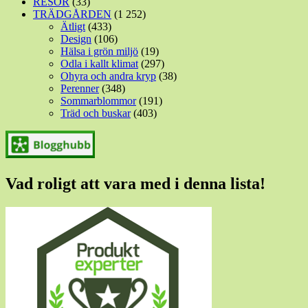
RESOR
(33)
TRÄDGÅRDEN
(1 252)
Ätligt
(433)
Design
(106)
Hälsa i grön miljö
(19)
Odla i kallt klimat
(297)
Ohyra och andra kryp
(38)
Perenner
(348)
Sommarblommor
(191)
Träd och buskar
(403)
Vad roligt att vara med i denna lista!