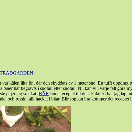
TRÄDGÅRDEN
nu var kålen lika fin, där den skyddats av 1 meter snö. Ett tufft uppdra
ltaner har begravts i snöfall efter snöfall. Nu kan vi i varje fall göra 
te pajer jag smakat.
HÄR
finns receptet till den. Faktiskt har jag lag
el och russin, allt hackat i bitar. Blir soppan bra kommer det receptet 