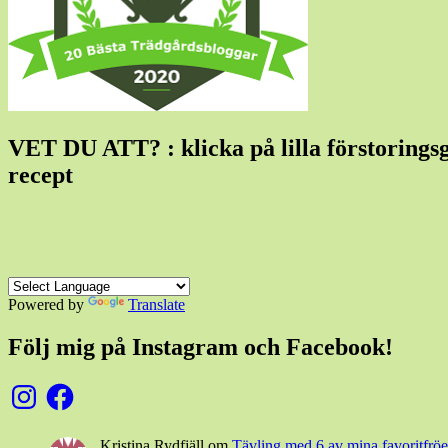
VET DU ATT? : klicka på lilla förstoringsgla
recept
Powered by
Translate
Följ mig på Instagram och Facebook!
Instagram
Facebook
Kristina Rydfjäll
om
Tävling med 6 av mina favoritfröer