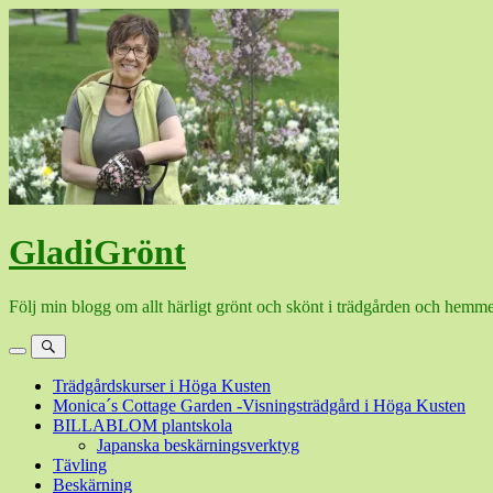
Hoppa
till
innehåll
GladiGrönt
Följ min blogg om allt härligt grönt och skönt i trädgården och hemme
Meny
Sök
Trädgårdskurser i Höga Kusten
Monica´s Cottage Garden -Visningsträdgård i Höga Kusten
BILLABLOM plantskola
Japanska beskärningsverktyg
Tävling
Beskärning