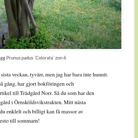
gg Prunus padus ´Colorata´ zon 6
sista veckan, tyvärr, men jag har bara inte hunnit.
på gång, har gjort bokföringen och
tikel till Trädgård Norr. Så du som har den
dgård i Örnsköldsvikstrakten. Mitt nästa
u enklelt och billigt kan få massor av
pesto till sommarn!