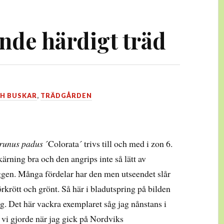
de härdigt träd
H BUSKAR
,
TRÄDGÅRDEN
runus padus
´Colorata´ trivs till och med i zon 6.
ärning bra och den angrips inte så lätt av
gen. Många fördelar har den men utseendet slår
rkrött och grönt. Så här i bladutspring på bilden
g. Det här vackra exemplaret såg jag nånstans i
vi gjorde när jag gick på Nordviks