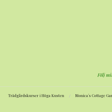
Hoppa
till
innehåll
Följ mi
Trädgårdskurser i Höga Kusten
Monica´s Cottage Ga