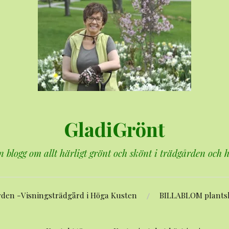
GladiGrönt
n blogg om allt härligt grönt och skönt i trädgården och
rden -Visningsträdgård i Höga Kusten
BILLABLOM plants