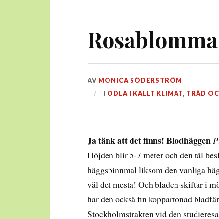
Rosablomman
DEN
AV
MONICA SÖDERSTRÖM
28
I
ODLA I KALLT KLIMAT
,
TRÄD OC
FEBRUARI,
2018
Ja tänk att det finns! Blodhäggen
P
Höjden blir 5-7 meter och den tål besk
häggspinnmal liksom den vanliga häg
väl det mesta! Och bladen skiftar i mö
har den också fin koppartonad bladfär
Stockholmstrakten vid den studieresa 