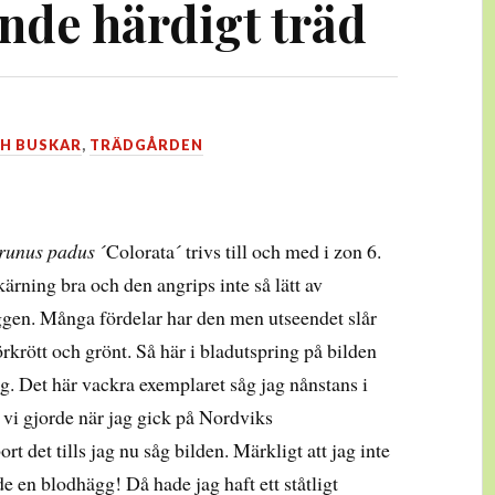
de härdigt träd
H BUSKAR
,
TRÄDGÅRDEN
runus padus
´Colorata´ trivs till och med i zon 6.
ärning bra och den angrips inte så lätt av
gen. Många fördelar har den men utseendet slår
rkrött och grönt. Så här i bladutspring på bilden
g. Det här vackra exemplaret såg jag nånstans i
vi gjorde när jag gick på Nordviks
t det tills jag nu såg bilden. Märkligt att jag inte
e en blodhägg! Då hade jag haft ett ståtligt