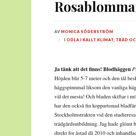
Rosablomman
DEN
AV
MONICA SÖDERSTRÖM
28
I
ODLA I KALLT KLIMAT
,
TRÄD OC
FEBRUARI,
2018
Ja tänk att det finns! Blodhäggen
P
Höjden blir 5-7 meter och den tål besk
häggspinnmal liksom den vanliga häg
väl det mesta! Och bladen skiftar i mö
har den också fin koppartonad bladfär
Stockholmstrakten vid den studieresa 
trädgårdsutbildning. Jag hade glömt bor
direkt for åstad då 2010 och inhandlad