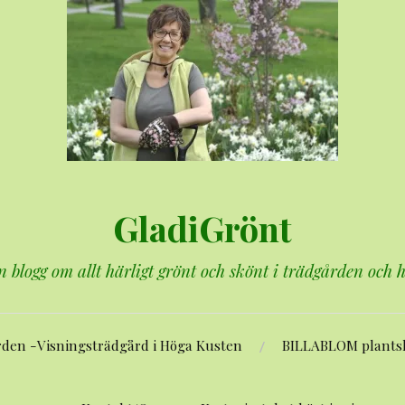
GladiGrönt
n blogg om allt härligt grönt och skönt i trädgården och
rden -Visningsträdgård i Höga Kusten
BILLABLOM plants