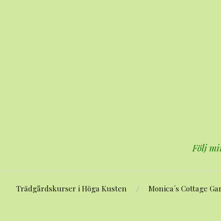
Hoppa
till
innehåll
Följ mi
Trädgårdskurser i Höga Kusten
Monica´s Cottage Ga