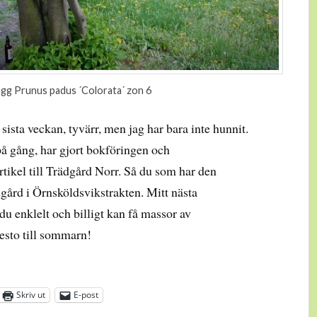
gg Prunus padus ´Colorata´ zon 6
sista veckan, tyvärr, men jag har bara inte hunnit.
på gång, har gjort bokföringen och
tikel till Trädgård Norr. Så du som har den
dgård i Örnsköldsvikstrakten. Mitt nästa
u enklelt och billigt kan få massor av
pesto till sommarn!
Skriv ut
E-post