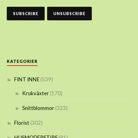
KATEGORIER
FINT INNE
(539)
Krukväxter
(170)
Snittblommor
(323)
Florist
(302)
HUSMODERSTIPS
(81)