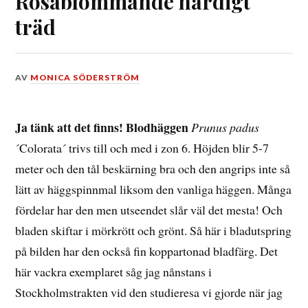
Rosablommande härdigt
träd
DEN
AV
MONICA SÖDERSTRÖM
28
FEBRUARI,
2018
Ja tänk att det finns! Blodhäggen
Prunus padus
´Colorata´ trivs till och med i zon 6. Höjden blir 5-7
meter och den tål beskärning bra och den angrips inte så
lätt av häggspinnmal liksom den vanliga häggen. Många
fördelar har den men utseendet slår väl det mesta! Och
bladen skiftar i mörkrött och grönt. Så här i bladutspring
på bilden har den också fin koppartonad bladfärg. Det
här vackra exemplaret såg jag nånstans i
Stockholmstrakten vid den studieresa vi gjorde när jag