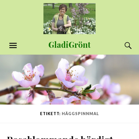
Hoppa
till
innehåll
GladiGrönt
S
MENY
ETIKETT:
HÄGGSPINNMAL