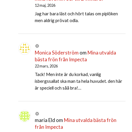
12 maj, 2026
Jag har bara läst och hört talas om piplöken
men aldrig prövat odla.
Monica Söderström
om
Mina utvalda
bästa frön från Impecta
22 mars, 2026
Tack! Men inte är du korkad, vanlig
isbergssallat ska man ta hela huvudet. den här
är speciell och såå bra!…
maria Eld
om
Mina utvalda bästa frön
från Impecta