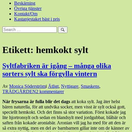
Beskärning
Övriga tjänster
Kontakt/Om
Kastanjestaket bäst i pris
Sök
efter:
Sök
Etikett:
hemkokt sylt
Syltfabriken är igång – många olika
sorters sylt ska förgylla vintern
Den
Av
Monica Söderström
i
Ätligt
,
Nyttigare
,
Smaskens
,
7
TRÄDGÅRDEN
2 kommentarer
november,
När frysarna är fulla blir det dags
att koka sylt. Jag äter helst
2017
7
bären naturella, för att undvika socker, men visst är sylt också gott,
november,
speciellt hemkokt. Och det finns så stor variation. Först kokade jag
2017
lite hjortronsylt och sedan en blandsylt med jordgubbar, blåbär och
saften från kokade aroniabär. Aronian vill jag ha med för att den är
så extra nyttig, men en del av barnbarnen gillar inte om de känner av