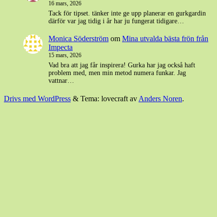
16 mars, 2026
Tack för tipset. tänker inte ge upp planerar en gurkgardin
därför var jag tidig i år har ju fungerat tidigare…
Monica Söderström
om
Mina utvalda bästa frön från
Impecta
15 mars, 2026
Vad bra att jag får inspirera! Gurka har jag också haft
problem med, men min metod numera funkar. Jag
vattnar…
Drivs med WordPress
&
Tema: lovecraft av
Anders Noren
.