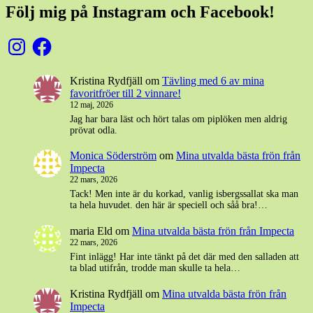
Följ mig på Instagram och Facebook!
Instagram
Facebook
Kristina Rydfjäll
om
Tävling med 6 av mina
favoritfröer till 2 vinnare!
12 maj, 2026
Jag har bara läst och hört talas om piplöken men aldrig
prövat odla.
Monica Söderström
om
Mina utvalda bästa frön från
Impecta
22 mars, 2026
Tack! Men inte är du korkad, vanlig isbergssallat ska man
ta hela huvudet. den här är speciell och såå bra!…
maria Eld
om
Mina utvalda bästa frön från Impecta
22 mars, 2026
Fint inlägg! Har inte tänkt på det där med den salladen att
ta blad utifrån, trodde man skulle ta hela…
Kristina Rydfjäll
om
Mina utvalda bästa frön från
Impecta