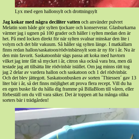
Lyx med egen hallonsylt och drottningsylt
Jag kokar med några deciliter vatten
och använder pulvret
Melatin som både gör sylten tjockare och konserverar. Glasburkarna
värmer jag i ugnen på 100 grader och häller i sylten medan den är
het. På med locken direkt för när sylten svalnar minskar den lite i
volym och det blir vakuum. Så håller sig sylten länge. I matkällarn
finns redan hallon/saskatoon/rödvinbärssylt som är ny för i år. Nu är
den min favorit. Saskatoonbär sägs passa att koka med havtorn
vilket jag inte fått så mycket i år, citron ska också vara bra, men då
testade jag att tillsätta lite rödvinbär istället. Om jag minns rätt tog
jag 2 delar av vardera hallon och saskatoon och 1 del rödvinbär.
Och det blev jättegott. Saskatoonbusken av sorten ´Thiessen´ gav 13
liter bär i år, så det finns möjlighet att prova flera recept. Vill du ha
en egen buske får du hålla dig framme på BillaBlom till våren, eller
förbeställ om du vill vara säker. Det är toppen att ha många olika
sorters bär i trädgården!