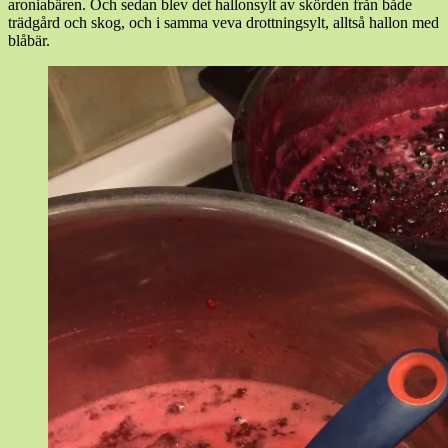
aroniabären. Och sedan blev det hallonsylt av skörden från både
trädgård och skog, och i samma veva drottningsylt, alltså hallon med
blåbär.