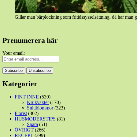
Gillar man bärplockning som fritidssysselsättning, då har man g
Prenumerera här
Your email:
Kategorier
FINT INNE
(539)
Krukväxter
(170)
Snittblommor
(323)
Florist
(302)
HUSMODERSTIPS
(81)
Spara
(51)
ÖVRIGT
(266)
RECEPT
(399)