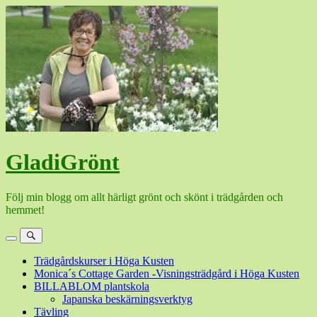
Hoppa
till
innehåll
GladiGrönt
Följ min blogg om allt härligt grönt och skönt i trädgården och
hemmet!
Meny
Sök
Trädgårdskurser i Höga Kusten
Monica´s Cottage Garden -Visningsträdgård i Höga Kusten
BILLABLOM plantskola
Japanska beskärningsverktyg
Tävling