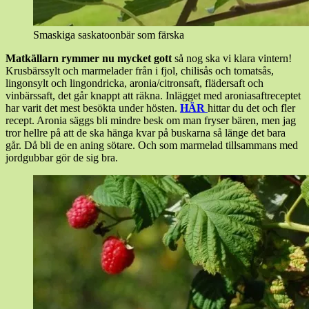
Smaskiga saskatoonbär som färska
Matkällarn rymmer nu mycket gott
så nog ska vi klara vintern!
Krusbärssylt och marmelader från i fjol, chilisås och tomatsås,
lingonsylt och lingondricka, aronia/citronsaft, flädersaft och
vinbärssaft, det går knappt att räkna. Inlägget med aroniasaftreceptet
har varit det mest besökta under hösten.
HÄR
hittar du det och fler
recept. Aronia säggs bli mindre besk om man fryser bären, men jag
tror hellre på att de ska hänga kvar på buskarna så länge det bara
går. Då bli de en aning sötare. Och som marmelad tillsammans med
jordgubbar gör de sig bra.