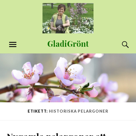
Hoppa
till
innehåll
GladiGrönt
S
MENY
ETIKETT:
HISTORISKA PELARGONER