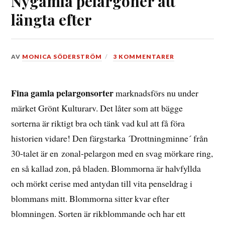
Nygamla pelargoner att
längta efter
DEN
AV
MONICA SÖDERSTRÖM
3 KOMMENTARER
9
FEBRUARI,
2016
Fina gamla pelargonsorter
marknadsförs nu under
märket Grönt Kulturarv. Det låter som att bägge
sorterna är riktigt bra och tänk vad kul att få föra
historien vidare! Den färgstarka ´Drottningminne´ från
30-talet är en zonal-pelargon med en svag mörkare ring,
en så kallad zon, på bladen. Blommorna är halvfyllda
och mörkt cerise med antydan till vita penseldrag i
blommans mitt. Blommorna sitter kvar efter
blomningen. Sorten är rikblommande och har ett