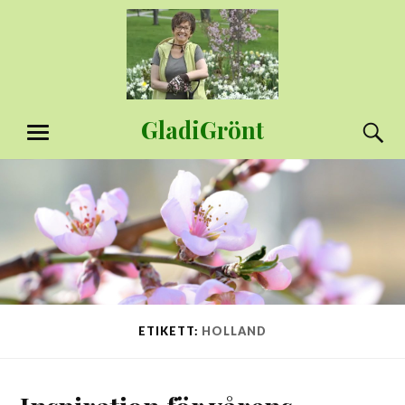
Hoppa
till
innehåll
GladiGrönt
S
MENY
ETIKETT:
HOLLAND