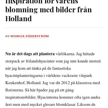
Inspiration för vårens
blomning med bilder från
Holland
DEN
AV
MONICA SÖDERSTRÖM
26
SEPTEMBER,
2018
Nu är det dags att plantera
vårlökarna. Jag hittade
storpack av frilandshyacinter som jag inte kunde motstå
när jag kom att tänka på de fantastiska
hyacintplanteringarna i världens vackraste vårpark
Keukenhof, Holland. Jag var dit 2012 på klassresa med
floristerna. Så här bjuder jag på ett gäng
inspirationsbilder. Hyacinterna kommer ofta igen andra
året men med mycket glesare blomklasar. Liksom de