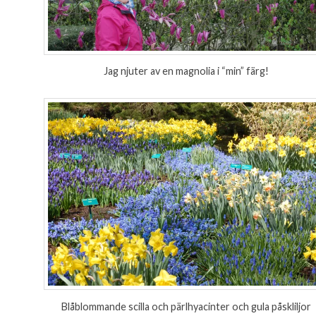
Jag njuter av en magnolia i “min” färg!
Blåblommande scilla och pärlhyacinter och gula påskliljor