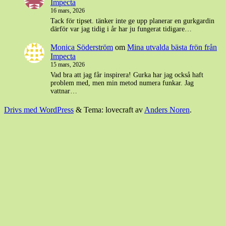
Impecta
16 mars, 2026
Tack för tipset. tänker inte ge upp planerar en gurkgardin
därför var jag tidig i år har ju fungerat tidigare…
Monica Söderström
om
Mina utvalda bästa frön från
Impecta
15 mars, 2026
Vad bra att jag får inspirera! Gurka har jag också haft
problem med, men min metod numera funkar. Jag
vattnar…
Drivs med WordPress
&
Tema: lovecraft av
Anders Noren
.