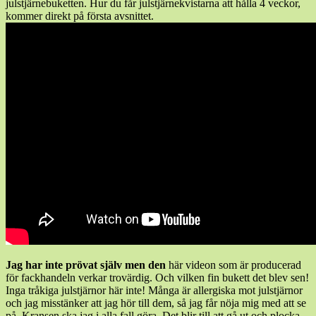
julstjärnebuketten. Hur du får julstjärnekvistarna att hålla 4 veckor,
kommer direkt på första avsnittet.
Jag har inte prövat själv men den
här videon som är producerad
för fackhandeln verkar trovärdig. Och vilken fin bukett det blev sen!
Inga tråkiga julstjärnor här inte! Många är allergiska mot julstjärnor
och jag misstänker att jag hör till dem, så jag får nöja mig med att se
på. Kransen ska jag i alla fall göra. Det blir till att gå ut och plocka