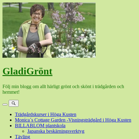
Hoppa
till
innehåll
GladiGrönt
Följ min blogg om allt härligt grönt och skönt i trädgården och
hemmet!
Meny
Sök
Trädgårdskurser i Höga Kusten
Monica´s Cottage Garden -Visningsträdgård i Höga Kusten
BILLABLOM plantskola
Japanska beskärningsverktyg
Tävling