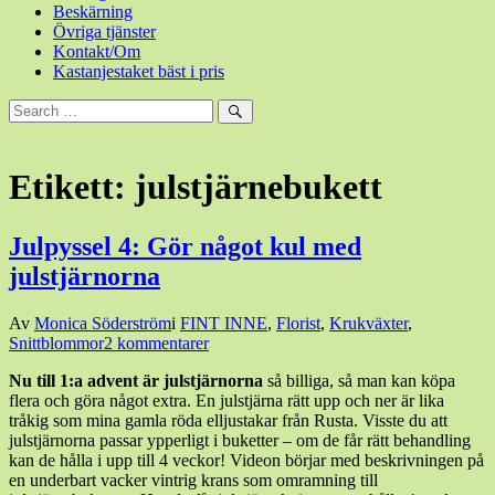
Beskärning
Övriga tjänster
Kontakt/Om
Kastanjestaket bäst i pris
Sök
efter:
Sök
Etikett:
julstjärnebukett
Julpyssel 4: Gör något kul med
julstjärnorna
Den
Av
Monica Söderström
i
FINT INNE
,
Florist
,
Krukväxter
,
24
Snittblommor
2 kommentarer
november,
Nu till 1:a advent är julstjärnorna
så billiga, så man kan köpa
2014
27
flera och göra något extra. En julstjärna rätt upp och ner är lika
november,
tråkig som mina gamla röda elljustakar från Rusta. Visste du att
2014
julstjärnorna passar ypperligt i buketter – om de får rätt behandling
kan de hålla i upp till 4 veckor! Videon börjar med beskrivningen på
en underbart vacker vintrig krans som omramning till