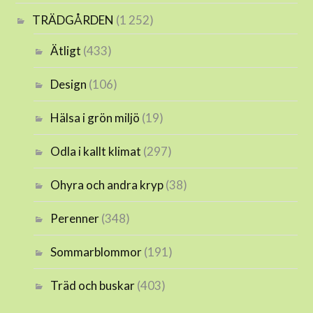
TRÄDGÅRDEN
(1 252)
Ätligt
(433)
Design
(106)
Hälsa i grön miljö
(19)
Odla i kallt klimat
(297)
Ohyra och andra kryp
(38)
Perenner
(348)
Sommarblommor
(191)
Träd och buskar
(403)