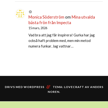
Monica Söderström
om
Mina utvalda
bästa frön från Impecta
15 mars, 2026
Vad bra att jag får inspirera! Gurka har jag
också haft problem med, men min metod
numera funkar. Jag vattnar…
&
DRIVS MED WORDPRESS
TEMA: LOVECRAFT AV
ANDERS
NOREN
.