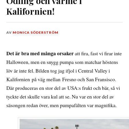
Odling och värme i
Kalifornien!
DEN
AV
MONICA SÖDERSTRÖM
31
OKTOBER,
2016
Det är bra med många orsaker
att fira, fast vi firar inte
Halloween, men en snygg pumpa som matchar höstens
löv är inte fel. Bilden tog jag ifjol i Central Valley i
Kalifornien på väg mellan Fresno och San Fransisco.
Där produceras en stor del av USA:s frukt och bär, så vi
tyckte det skulle vara kul att se. Nu var en stor del av
säsongen redan över, men pumpafälten var magnifika.