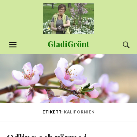
Hoppa
till
innehåll
GladiGrönt
S
MENY
ETIKETT:
KALIFORNIEN