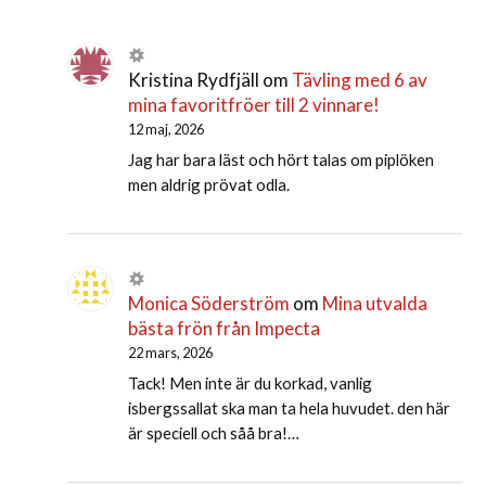
Kristina Rydfjäll
om
Tävling med 6 av
mina favoritfröer till 2 vinnare!
12 maj, 2026
Jag har bara läst och hört talas om piplöken
men aldrig prövat odla.
Monica Söderström
om
Mina utvalda
bästa frön från Impecta
22 mars, 2026
Tack! Men inte är du korkad, vanlig
isbergssallat ska man ta hela huvudet. den här
är speciell och såå bra!…