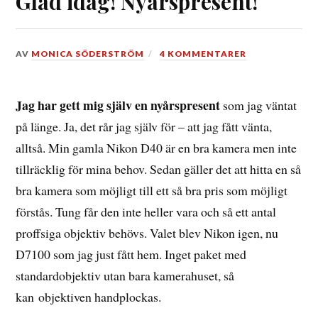
Glad idag! Nyårspresent!
DEN
AV
MONICA SÖDERSTRÖM
4 KOMMENTARER
5
JANUARI,
2015
Jag har gett mig själv en nyårspresent
som jag väntat
på länge. Ja, det rår jag själv för – att jag fått vänta,
alltså. Min gamla Nikon D40 är en bra kamera men inte
tillräcklig för mina behov. Sedan gäller det att hitta en så
bra kamera som möjligt till ett så bra pris som möjligt
förstås. Tung får den inte heller vara och så ett antal
proffsiga objektiv behövs. Valet blev Nikon igen, nu
D7100 som jag just fått hem. Inget paket med
standardobjektiv utan bara kamerahuset, så
kan objektiven handplockas.