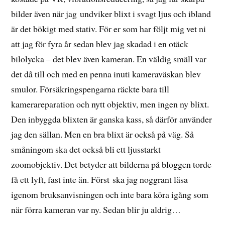
bilder även när jag undviker blixt i svagt ljus och ibland
är det bökigt med stativ. För er som har följt mig vet ni
att jag för fyra år sedan blev jag skadad i en otäck
bilolycka – det blev även kameran. En väldig smäll var
det då till och med en penna inuti kameraväskan blev
smulor. Försäkringspengarna räckte bara till
kamerareparation och nytt objektiv, men ingen ny blixt.
Den inbyggda blixten är ganska kass, så därför använder
jag den sällan. Men en bra blixt är också på väg. Så
småningom ska det också bli ett ljusstarkt
zoomobjektiv. Det betyder att bilderna på bloggen torde
få ett lyft, fast inte än. Först ska jag noggrant läsa
igenom bruksanvisningen och inte bara köra igång som
när förra kameran var ny. Sedan blir ju aldrig…