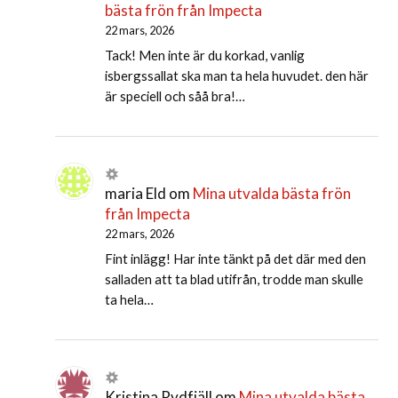
bästa frön från Impecta
22 mars, 2026
Tack! Men inte är du korkad, vanlig
isbergssallat ska man ta hela huvudet. den här
är speciell och såå bra!…
maria Eld
om
Mina utvalda bästa frön
från Impecta
22 mars, 2026
Fint inlägg! Har inte tänkt på det där med den
salladen att ta blad utifrån, trodde man skulle
ta hela…
Kristina Rydfjäll
om
Mina utvalda bästa