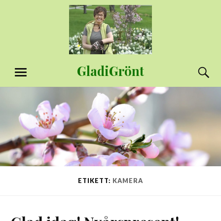
Hoppa
till
innehåll
GladiGrönt
S
MENY
ETIKETT:
KAMERA